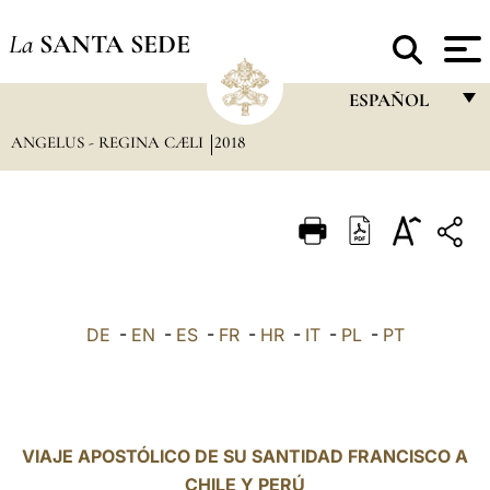
La
SANTA SEDE
ESPAÑOL
ANGELUS - REGINA CÆLI
2018
FRANÇAIS
ENGLISH
ITALIANO
PORTUGUÊS
ESPAÑOL
DE
-
EN
-
ES
-
FR
-
HR
-
IT
-
PL
-
PT
DEUTSCH
POLSKI
العربيّة
VIAJE APOSTÓLICO DE SU SANTIDAD FRANCISCO A
CHILE Y PERÚ
中文