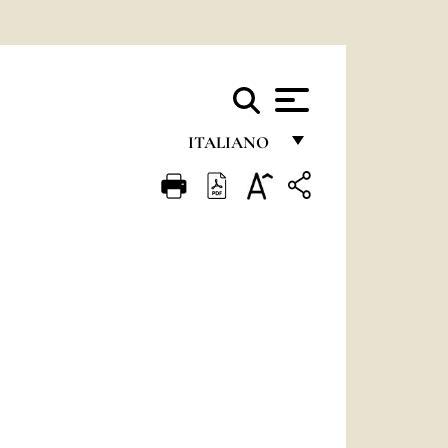
ITALIANO
FRANÇAIS
ENGLISH
ITALIANO
PORTUGUÊS
ESPAÑOL
DEUTSCH
POLSKI