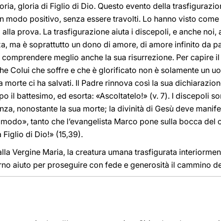
ia, gloria di Figlio di Dio. Questo evento della trasfigurazio
in modo positivo, senza essere travolti. Lo hanno visto come
 alla prova. La trasfigurazione aiuta i discepoli, e anche noi,
za, ma è soprattutto un dono di amore, di amore infinito da p
fa comprendere meglio anche la sua risurrezione. Per capire il
he Colui che soffre e che è glorificato non è solamente un uom
a morte ci ha salvati. Il Padre rinnova così la sua dichiarazion
o il battesimo, ed esorta: «Ascoltatelo!» (v. 7). I discepoli so
za, nonostante la sua morte; la divinità di Gesù deve manifes
 modo», tanto che l’evangelista Marco pone sulla bocca del c
iglio di Dio!» (15,39).
lla Vergine Maria, la creatura umana trasfigurata interiorment
erno aiuto per proseguire con fede e generosità il cammino d