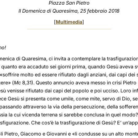
Piazza San Pietro
II Domenica di Quaresima, 25 febbraio 2018
[
Multimedia
]
no!
enica di Quaresima, ci invita a contemplare la trasfigurazio
 quanto era accaduto sei giorni prima, quando Gesù aveva sve
frire molto ed essere rifiutato dagli anziani, dai capi dei sa
gere» (
Mc
8,31). Questo annuncio aveva messo in crisi Pietro e
ù venisse rifiutato dai capi del popolo e poi ucciso. Loro in
vece Gesù si presenta come umile, come mite, servo di Dio, s
o, passando attraverso la via della persecuzione, della soffer
sia la cui vicenda terrena si sarebbe conclusa in quel modo?
rasfigurazione. Che cos’è la trasfigurazione di Gesù? E’ un’ap
li Pietro, Giacomo e Giovanni e «li condusse su un alto mont