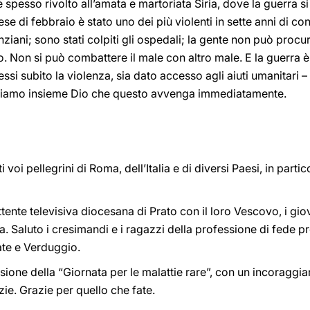
 è spesso rivolto all’amata e martoriata Siria, dove la guerra s
 di febbraio è stato uno dei più violenti in sette anni di confl
anziani; sono stati colpiti gli ospedali; la gente non può procu
. Non si può combattere il male con altro male. E la guerra è 
si subito la violenza, sia dato accesso agli aiuti umanitari –
Preghiamo insieme Dio che questo avvenga immediatamente.
 voi pellegrini di Roma, dell’Italia e di diversi Paesi, in partic
ttente televisiva diocesana di Prato con il loro Vescovo, i gi
. Saluto i cresimandi e i ragazzi della professione di fede pr
ate e Verduggio.
sione della “Giornata per le malattie rare”, con un incoraggi
ie. Grazie per quello che fate.