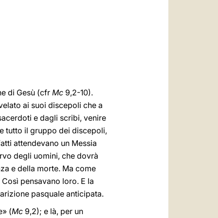
العربيّة
中文
LATINE
ne di Gesù (cfr
Mc
9,2-10).
lato ai suoi discepoli che a
cerdoti e dagli scribi, venire
 tutto il gruppo dei discepoli,
fatti attendevano un Messia
ervo degli uomini, che dovrà
enza e della morte. Ma come
 Così pensavano loro. E la
parizione pasquale anticipata.
e» (
Mc
9,2); e là, per un