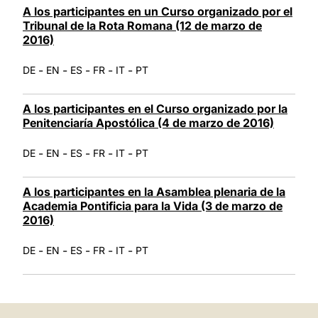
A los participantes en un Curso organizado por el
Tribunal de la Rota Romana (12 de marzo de
2016)
-
-
-
-
-
DE
EN
ES
FR
IT
PT
A los participantes en el Curso organizado por la
Penitenciaría Apostólica (4 de marzo de 2016)
-
-
-
-
-
DE
EN
ES
FR
IT
PT
A los participantes en la Asamblea plenaria de la
Academia Pontificia para la Vida (3 de marzo de
2016)
-
-
-
-
-
DE
EN
ES
FR
IT
PT