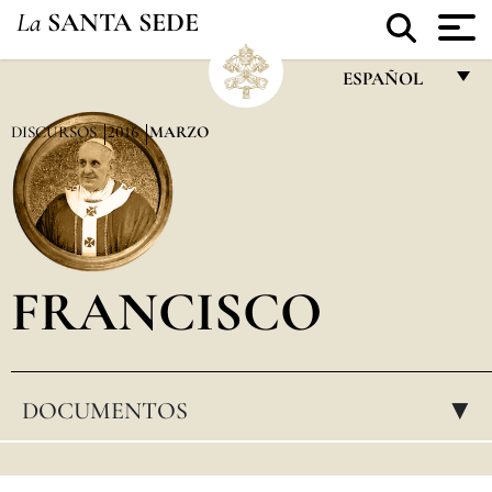
La
SANTA SEDE
ESPAÑOL
FRANÇAIS
DISCURSOS
2016
MARZO
ENGLISH
ITALIANO
PORTUGUÊS
FRANCISCO
ESPAÑOL
DEUTSCH
POLSKI
DOCUMENTOS
▸
العربيّة
中文