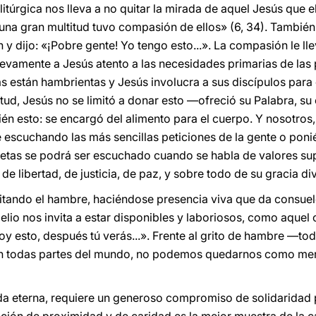
litúrgica nos lleva a no quitar la mirada de aquel Jesús que 
na gran multitud tuvo compasión de ellos» (6, 34). También 
 dijo: «¡Pobre gente! Yo tengo esto...». La compasión le llev
vamente a Jesús atento a las necesidades primarias de las 
s están hambrientas y Jesús involucra a sus discípulos para
itud, Jesús no se limitó a donar esto —ofreció su Palabra, su
én esto: se encargó del alimento para el cuerpo. Y nosotros
 escuchando las más sencillas peticiones de la gente o pon
retas se podrá ser escuchado cuando se habla de valores sup
 libertad, de justicia, de paz, y sobre todo de su gracia div
tando el hambre, haciéndose presencia viva que da consuelo
gelio nos invita a estar disponibles y laboriosos, como aquel
doy esto, después tú verás...». Frente al grito de hambre —
n todas partes del mundo, no podemos quedarnos como mer
ida eterna, requiere un generoso compromiso de solidaridad p