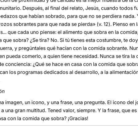
cción de proximidad y de caridad es la mejor muestra de la ca
unitario. Después, al final del relato, Jesús, cuando todos f
pedazos que habían sobrado, para que no se perdiera nada. 
rozos sobrantes para que nada se pierda» (v. 12). Pienso en 
... que cada uno piense: el alimento que sobra en la comida
que sobra? ¿Se tira? No. Si tú tienes esta costumbre, te doy
uerra, y pregúntales qué hacían con la comida sobrante. Nun
ien pueda comerlo, a quien tiene necesidad. Nunca se tira la
e conciencia: ¿Qué se hace en casa con la comida que sobr
n los programas dedicados al desarrollo, a la alimentación, 
.
ón
a imagen, un icono, y una frase, una pregunta. El icono del 
 a una gran multitud. Tened valor, siempre. Y la frase, que 
asa con la comida que sobra? ¡Gracias!