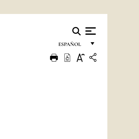
ESPAÑOL
FRANÇAIS
ENGLISH
ITALIANO
PORTUGUÊS
ESPAÑOL
DEUTSCH
POLSKI