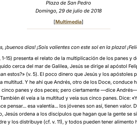
Plaza de San Pedro
Domingo, 29 de julio de 2018
[
Multimedia
]
¡buenos días! ¡Sois valientes con este sol en la plaza! ¡Fel
 1-15) presenta el relato de la multiplicación de los panes y 
do cerca del mar de Galilea, Jesús se dirige al apóstol Fe
 estos?» (v. 5). El poco dinero que Jesús y los apóstoles 
la multitud. Y he ahí que Andrés, otro de los Doce, conduce 
e: cinco panes y dos peces; pero ciertamente —dice Andrés— 
 También él veía a la multitud y veía sus cinco panes. Dice: «Y
ce pensar... esa valentía... los jóvenes son así, tienen valor
o, Jesús ordena a los discípulos que hagan que la gente se s
dre y los distribuye (cf. v. 11), y todos pueden tener aliment