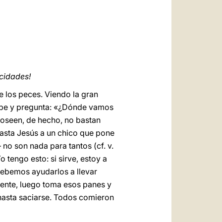
العربيّة
中文
LATINE
icidades!
de los peces. Viendo la gran
lipe y pregunta: «¿Dónde vamos
poseen, de hecho, no bastan
hasta Jesús a un chico que pone
no son nada para tantos (cf. v.
o tengo esto: si sirve, estoy a
. Debemos ayudarlos a llevar
iente, luego toma esos panes y
o hasta saciarse. Todos comieron