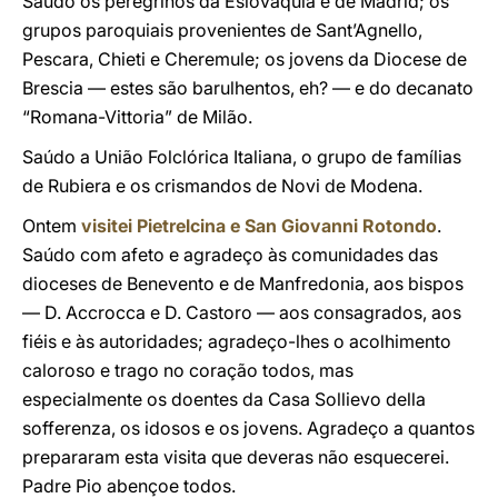
Saúdo os peregrinos da Eslováquia e de Madrid; os
grupos paroquiais provenientes de Sant’Agnello,
Pescara, Chieti e Cheremule; os jovens da Diocese de
Brescia — estes são barulhentos, eh? — e do decanato
“Romana-Vittoria” de Milão.
Saúdo a União Folclórica Italiana, o grupo de famílias
de Rubiera e os crismandos de Novi de Modena.
Ontem
visitei Pietrelcina e San Giovanni Rotondo
.
Saúdo com afeto e agradeço às comunidades das
dioceses de Benevento e de Manfredonia, aos bispos
— D. Accrocca e D. Castoro — aos consagrados, aos
fiéis e às autoridades; agradeço-lhes o acolhimento
caloroso e trago no coração todos, mas
especialmente os doentes da Casa Sollievo della
sofferenza, os idosos e os jovens. Agradeço a quantos
prepararam esta visita que deveras não esquecerei.
Padre Pio abençoe todos.