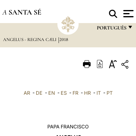
A
SANTA SÉ
PORTUGUÊS
ANGELUS - REGINA CÆLI
2018
FRANÇAIS
ENGLISH
ITALIANO
PORTUGUÊS
ESPAÑOL
AR
-
DE
-
EN
-
ES
-
FR
-
HR
-
IT
-
PT
DEUTSCH
POLSKI
العربيّة
PAPA FRANCISCO
中文