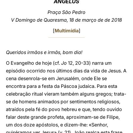
ANGELUS
LATINE
Praça São Pedro
V Domingo de Quaresma, 18 de março de de 2018
[
Multimídia
]
Queridos irmãos e irmãs, bom dia!
O Evangelho de hoje (cf.
Jo
12, 20-33) narra um
episódio ocorrido nos últimos dias da vida de Jesus. A
cena desenrola-se em Jerusalém, onde Ele se
encontra para a festa da Páscoa judaica. Para esta
celebração ritual vieram também alguns gregos; trata-
se de homens animados por sentimentos religiosos,
atraídos pela fé do povo hebreu e que, tendo ouvido
falar deste grande profeta, aproximam-se de Filipe,
um dos doze apóstolos, e dizem-lhe: «Senhor,
quiséramos ver Jesus» (v. 21). João realça esta frase,