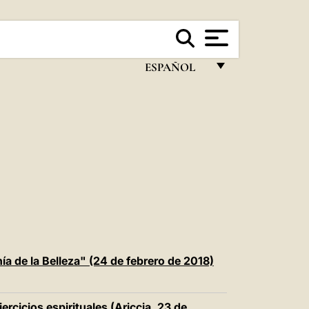
ESPAÑOL
FRANÇAIS
ENGLISH
ITALIANO
PORTUGUÊS
ESPAÑOL
DEUTSCH
POLSKI
a de la Belleza" (24 de febrero de 2018)
العربيّة
jercicios espirituales (Ariccia, 23 de