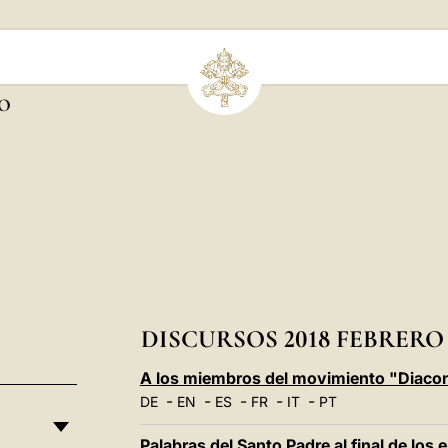
O
DISCURSOS 2018 FEBRERO
A los miembros del movimiento "Diaconí
-
-
-
-
-
DE
EN
ES
FR
IT
PT
Palabras del Santo Padre al final de los e