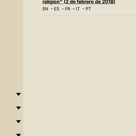
religion" (2 de febrero de 2018)
-
-
-
-
EN
ES
FR
IT
PT