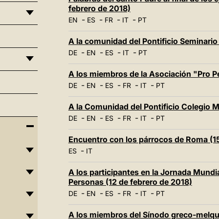
febrero de 2018)
-
-
-
-
EN
ES
FR
IT
PT
A la comunidad del Pontificio Seminario
-
-
-
-
DE
EN
ES
IT
PT
A los miembros de la Asociación "Pro Pe
-
-
-
-
-
DE
EN
ES
FR
IT
PT
A la Comunidad del Pontificio Colegio M
-
-
-
-
-
DE
EN
ES
FR
IT
PT
Encuentro con los párrocos de Roma (15
-
ES
IT
A los participantes en la Jornada Mundia
Personas (12 de febrero de 2018)
-
-
-
-
-
DE
EN
ES
FR
IT
PT
A los miembros del Sínodo greco-melqui