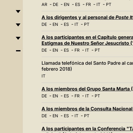
-
-
-
-
-
-
AR
DE
EN
ES
FR
IT
PT
A los dirigentes y al personal de
Poste I
-
-
-
-
DE
EN
ES
IT
PT
A los participantes en el Capítulo gene
Estigmas de Nuestro Señor Jesucristo (
-
-
-
-
-
DE
EN
ES
FR
IT
PT
Llamada telefónica del Santo Padre al can
febrero 2018)
IT
A los miembros del Grupo Santa Marta (
-
-
-
-
-
DE
EN
ES
FR
IT
PT
A los miembros de la Consulta Nacional 
-
-
-
-
DE
EN
ES
IT
PT
A los participantes en la Conferencia "