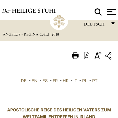
Der
HEILIGE STUHL
DEUTSCH
ANGELUS - REGINA CÆLI
2018
FRANÇAIS
ENGLISH
ITALIANO
PORTUGUÊS
ESPAÑOL
DE
-
EN
-
ES
-
FR
-
HR
-
IT
-
PL
-
PT
DEUTSCH
POLSKI
العربيّة
APOSTOLISCHE REISE DES HEILIGEN VATERS ZUM
WELTFAMILIENTREFFEN IN IRLAND
中文