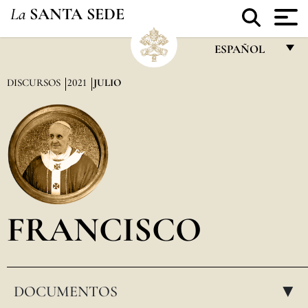
La
SANTA SEDE
ESPAÑOL
FRANÇAIS
DISCURSOS
2021
JULIO
ENGLISH
ITALIANO
PORTUGUÊS
ESPAÑOL
DEUTSCH
FRANCISCO
POLSKI
العربيّة
DOCUMENTOS
中文
▸