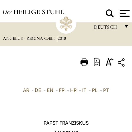
Der
HEILIGE STUHL
DEUTSCH
ANGELUS - REGINA CÆLI
2018
FRANÇAIS
ENGLISH
ITALIANO
PORTUGUÊS
ESPAÑOL
AR
-
DE
-
EN
-
FR
-
HR
-
IT
-
PL
-
PT
DEUTSCH
POLSKI
العربيّة
PAPST FRANZISKUS
中文