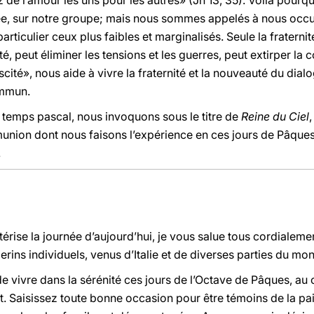
z de l’amour les uns pour les autres» (Jn 13, 35). Voilà pou
vée, sur notre groupe; mais nous sommes appelés à nous oc
articulier ceux plus faibles et marginalisés. Seule la fraterni
é, peut éliminer les tensions et les guerres, peut extirper la c
uscité», nous aide à vivre la fraternité et la nouveauté du dialo
ommun.
e temps pascal, nous invoquons sous le titre de
Reine du Ciel
mmunion dont nous faisons l’expérience en ces jours de Pâques
.
térise la journée d’aujourd’hui, je vous salue tous cordialeme
erins individuels, venus d’Italie et de diverses parties du mo
e vivre dans la sérénité ces jours de l’Octave de Pâques, au
st. Saisissez toute bonne occasion pour être témoins de la pa