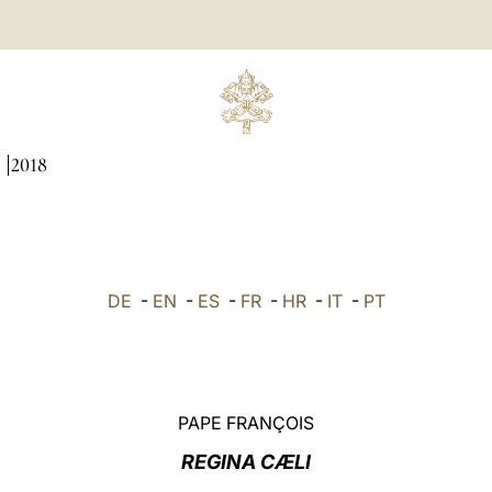
I
2018
DE
-
EN
-
ES
-
FR
-
HR
-
IT
-
PT
PAPE FRANÇOIS
REGINA CÆLI