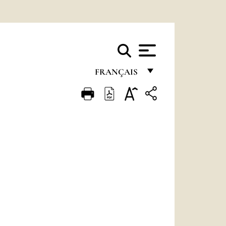
FRANÇAIS
FRANÇAIS
ENGLISH
ITALIANO
PORTUGUÊS
ESPAÑOL
DEUTSCH
POLSKI