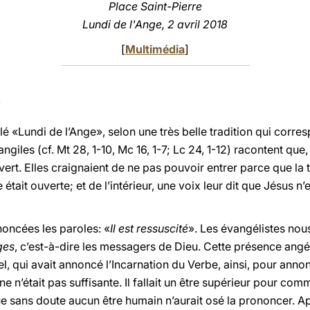
Place Saint-Pierre
Lundi de l'Ange, 2 avril 2018
[
Multimédia
]
é «Lundi de l’Ange», selon une très belle tradition qui corre
vangiles (cf. Mt 28, 1-10, Mc 16, 1-7; Lc 24, 1-12) racontent qu
uvert. Elles craignaient de ne pas pouvoir entrer parce que l
était ouverte; et de l’intérieur, une voix leur dit que Jésus n’e
noncées les paroles: «
Il est ressuscité
». Les évangélistes nou
ges
, c’est-à-dire les messagers de Dieu. Cette présence angél
, qui avait annoncé l’Incarnation du Verbe, ainsi, pour annon
 n’était pas suffisante. Il fallait un être supérieur pour comm
ue sans doute aucun être humain n’aurait osé la prononcer. A