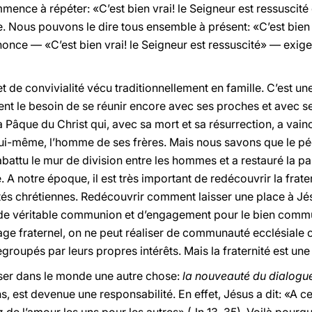
nce à répéter: «C’est bien vrai! le Seigneur est ressuscité 
e. Nous pouvons le dire tous ensemble à présent: «C’est bien v
once — «C’est bien vrai! le Seigneur est ressuscité» — exigea
et de convivialité vécu traditionnellement en famille. C’est un
ent le besoin de se réunir encore avec ses proches et avec se
 la Pâque du Christ qui, avec sa mort et sa résurrection, a vai
i-même, l’homme de ses frères. Mais nous savons que le péc
 abattu le mur de division entre les hommes et a restauré la p
 A notre époque, il est très important de redécouvrir la fratern
s chrétiennes. Redécouvrir comment laisser une place à Jésu
ir de véritable communion et d’engagement pour le bien commun
age fraternel, on ne peut réaliser de communauté ecclésiale ou 
roupés par leurs propres intérêts. Mais la fraternité est une
oser dans le monde une autre chose:
la nouveauté du dialogue 
s, est devenue une responsabilité. En effet, Jésus a dit: «A c