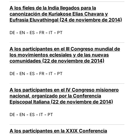
A los fieles de la India llegados para la
canonización de Kuriakose Elias Chavara y
Eufrasia Eluvathingal (24 de noviembre de 2014)
-
-
-
-
-
DE
EN
ES
FR
IT
PT
A los participantes en el III Congreso mundial de
los movimientos eclesiales y de las nuevas
comunidades (22 de noviembre de 2014)
-
-
-
-
-
DE
EN
ES
FR
IT
PT
A los participantes en el IV Congreso misionero
nacional, organizado por la Conferencia
Episcopal Italiana (22 de noviembre de 2014)
-
-
-
-
DE
EN
ES
IT
PT
A los participantes en la XXIX Conferencia