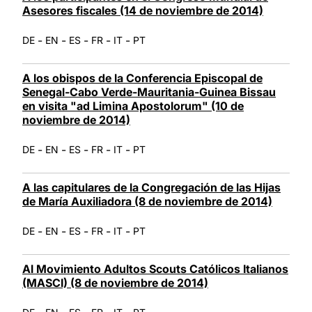
Asesores fiscales (14 de noviembre de 2014)
-
-
-
-
-
DE
EN
ES
FR
IT
PT
A los obispos de la Conferencia Episcopal de
Senegal-Cabo Verde-Mauritania-Guinea Bissau
en visita "ad Limina Apostolorum" (10 de
noviembre de 2014)
-
-
-
-
-
DE
EN
ES
FR
IT
PT
A las capitulares de la Congregación de las Hijas
de María Auxiliadora (8 de noviembre de 2014)
-
-
-
-
-
DE
EN
ES
FR
IT
PT
Al Movimiento Adultos Scouts Católicos Italianos
(MASCI) (8 de noviembre de 2014)