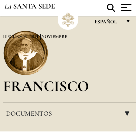
La
SANTA SEDE
ESPAÑOL
FRANÇAIS
DISCURSOS
2014
NOVIEMBRE
ENGLISH
ITALIANO
PORTUGUÊS
FRANCISCO
ESPAÑOL
DEUTSCH
POLSKI
DOCUMENTOS
▸
العربيّة
中文