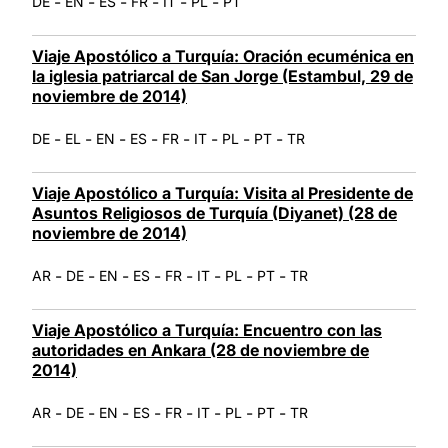
-
-
-
-
-
-
DE
EN
ES
FR
IT
PL
PT
Viaje Apostólico a Turquía: Oración ecuménica en
la iglesia patriarcal de San Jorge (Estambul, 29 de
noviembre de 2014)
-
-
-
-
-
-
-
-
DE
EL
EN
ES
FR
IT
PL
PT
TR
Viaje Apostólico a Turquía: Visita al Presidente de
Asuntos Religiosos de Turquía (Diyanet) (28 de
noviembre de 2014)
-
-
-
-
-
-
-
-
AR
DE
EN
ES
FR
IT
PL
PT
TR
Viaje Apostólico a Turquía: Encuentro con las
autoridades en Ankara (28 de noviembre de
2014)
-
-
-
-
-
-
-
-
AR
DE
EN
ES
FR
IT
PL
PT
TR