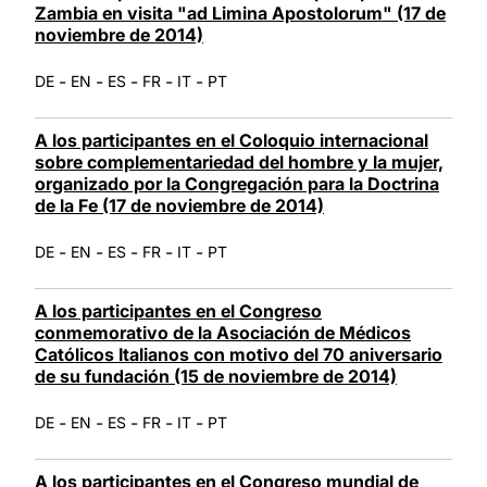
Zambia en visita "ad Limina Apostolorum" (17 de
noviembre de 2014)
-
-
-
-
-
DE
EN
ES
FR
IT
PT
A los participantes en el Coloquio internacional
sobre complementariedad del hombre y la mujer,
organizado por la Congregación para la Doctrina
de la Fe (17 de noviembre de 2014)
-
-
-
-
-
DE
EN
ES
FR
IT
PT
A los participantes en el Congreso
conmemorativo de la Asociación de Médicos
Católicos Italianos con motivo del 70 aniversario
de su fundación (15 de noviembre de 2014)
-
-
-
-
-
DE
EN
ES
FR
IT
PT
A los participantes en el Congreso mundial de