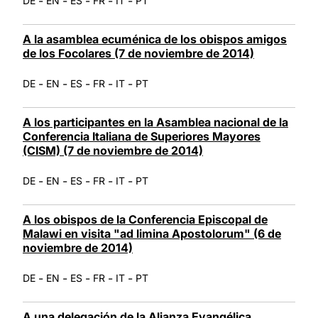
-
-
-
-
-
DE
EN
ES
FR
IT
PT
A la asamblea ecuménica de los obispos amigos
de los Focolares (7 de noviembre de 2014)
-
-
-
-
-
DE
EN
ES
FR
IT
PT
A los participantes en la Asamblea nacional de la
Conferencia Italiana de Superiores Mayores
(CISM) (7 de noviembre de 2014)
-
-
-
-
-
DE
EN
ES
FR
IT
PT
A los obispos de la Conferencia Episcopal de
Malawi en visita "ad limina Apostolorum" (6 de
noviembre de 2014)
-
-
-
-
-
DE
EN
ES
FR
IT
PT
A una delegación de la Alianza Evangélica