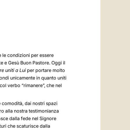
العربيّة
中文
LATINE
e le condizioni per essere
nte e Gesù Buon Pastore. Oggi il
e uniti a Lui
per portare molto
econdi unicamente in quanto uniti
e col verbo “rimanere”, che nel
e comodità, dai nostri spazi
piro alla nostra testimonianza
nasce dalla fede nel Signore
turi che scaturisce dalla