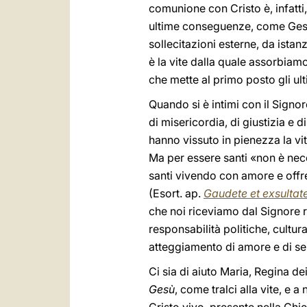
comunione con Cristo è, infatti,
ultime conseguenze, come Gesù c
sollecitazioni esterne, da ista
è la vite dalla quale assorbiamo
che mette al primo posto gli ult
Quando si è intimi con il Signore,
di misericordia, di giustizia e 
hanno vissuto in pienezza la vita
Ma per essere santi «non è neces
santi vivendo con amore e offre
(Esort. ap.
Gaudete et exsultat
che noi riceviamo dal Signore riso
responsabilità politiche, cultur
atteggiamento di amore e di ser
Ci sia di aiuto Maria, Regina de
Gesù
, come tralci alla vite, e 