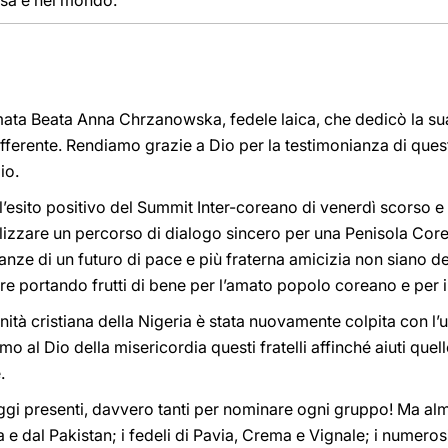
esa e nel mondo.
amata Beata Anna Chrzanowska, fedele laica, che dedicò la sua
offerente. Rendiamo grazie a Dio per la testimonianza di ques
io.
esito positivo del Summit Inter-coreano di venerdì scorso 
alizzare un percorso di dialogo sincero per una Penisola Corea
anze di un futuro di pace e più fraterna amicizia non siano de
e portando frutti di bene per l’amato popolo coreano e per i
ità cristiana della Nigeria è stata nuovamente colpita con l’u
iamo al Dio della misericordia questi fratelli affinché aiuti qu
.
 oggi presenti, davvero tanti per nominare ogni gruppo! Ma al
a e dal Pakistan; i fedeli di Pavia, Crema e Vignale; i numero