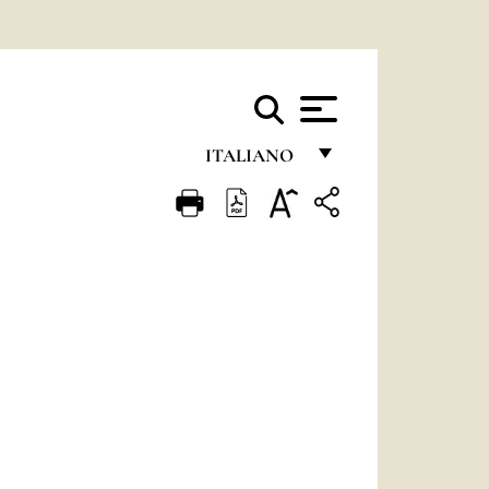
ITALIANO
FRANÇAIS
ENGLISH
ITALIANO
PORTUGUÊS
ESPAÑOL
DEUTSCH
POLSKI