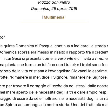
Piazza San Pietro
Domenica, 29 aprile 2018
[
Multimedia
]
no!
ta quinta Domenica di Pasqua, continua a indicarci la strada 
Domenica scorsa era messo in risalto il rapporto tra il crede
 in cui Gesù si presenta come la
vera vite
e ci invita a
rimaner
una pianta che forma un tutt’uno con i tralci; e i tralci sono f
 segreto della vita cristiana e l’evangelista Giovanni la esprim
olte. “Rimanere in me”, dice il Signore; rimanere nel Signore.
ore per trovare il coraggio di
uscire
da noi stessi, dalle nostr
rci nel mare aperto delle necessità degli altri e dare ampio res
ggio di uscire da sé e inoltrarci nelle necessità degli altri 
suo Spirito accompagna la nostra storia. Uno dei frutti più ma