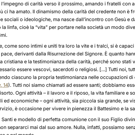
 l’impegno di carità verso il prossimo, amando i fratelli con 
i ha amato. Il dinamismo della carità del credente non è fru
nze sociali o ideologiche, ma nasce dall’incontro con Gesù e da
 la linfa, cioè la “vita” per portare nella società un modo dive
imi.
 come sono intimi e uniti tra loro la vite e i tralci, si è capaci
di pace, derivanti dalla Risurrezione del Signore. È quanto han
 cristiana e la testimonianza della carità, perché sono stati ve
sario essere vescovi, sacerdoti o religiosi. […] Tutti noi, tu
ndo ciascuno la propria testimonianza nelle occupazioni di o
e
, 14
). Tutti noi siamo chiamati ad essere santi; dobbiamo es
rto. Ogni attività – il lavoro e il riposo, la vita familiare e so
ali ed economiche – ogni attività, sia piccola sia grande, se 
vizio, è occasione per vivere in pienezza il Battesimo e la sa
i Santi e modello di perfetta comunione con il suo Figlio divin
a non separarci mai dal suo amore. Nulla, infatti, possiamo senz