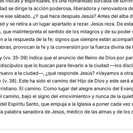
as físicas y espirituales. Es una humanidad surcada de sufri
ad se dirige la acción poderosa, liberadora y renovadora de
ye ese sábado. ¿Y qué hace después Jesús? Antes del alba del
dad y se retira a un lugar apartado a rezar. Jesús reza. De es
ta, que malinterpreta el sentido de los milagros y de su poder
an a la respuesta de la fe; signos que siempre están acompa
abras, provocan la fe y la conversión por la fuerza divina de 
y (vv. 35-39) indica que el anuncio del Reino de Dios por pa
 discípulos que lo buscan para llevarlo a la ciudad —los dis
e nuevo a la ciudad—, ¿qué responde Jesús? «Vayamos a otra 
 (v. 38). Este ha sido el camino del Hijo de Dios y este será 
ristiano. El camino. Como lugar del alegre anuncio del Evang
 del camino, bajo el signo del «movimiento» y nunca de la quie
 del Espíritu Santo, que empuja a la Iglesia a poner cada vez
s la palabra sanadora de Jesús, médico de las almas y de los 