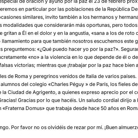
especial de oración y ayuno por la paz el 23 de febrero próx
remos en particular por las poblaciones de la República D
casiones similares, invito también a los hermanos y hermanas
 las modalidades que considerarán más oportunas, pero todos
 gritan a Él en el dolor y en la angustia, «sana a los de rot
ido llamamiento para que también nosotros escuchemos este gr
nos preguntemos: «¿Qué puedo hacer yo por la paz?». Segur
retamente «no» a la violencia en lo que depende de él o de e
falsas victorias; mientras que ¡trabajar por la paz hace bien 
les de Roma y peregrinos venidos de Italia de varios países.
alumnos del colegio «Charles Péguy » de París, los fieles de
de la Ciudad de Agrigento, a quienes expreso aprecio por el
racias! Gracias por lo que hacéis. Un saludo cordial dirijo a 
n «Fraterna Domus» que trabaja desde hace 50 años en Roma
ngo. Por favor no os olvidéis de rezar por mí. ¡Buen almuerz