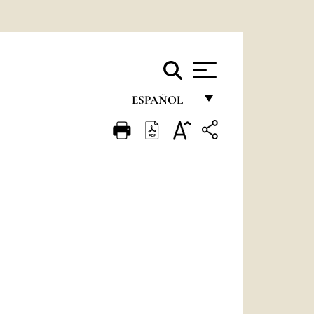
ESPAÑOL
FRANÇAIS
ENGLISH
ITALIANO
PORTUGUÊS
ESPAÑOL
DEUTSCH
POLSKI