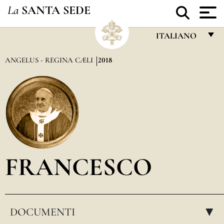
La
SANTA SEDE
ITALIANO
FRANÇAIS
ANGELUS - REGINA CÆLI
2018
ENGLISH
ITALIANO
PORTUGUÊS
ESPAÑOL
DEUTSCH
FRANCESCO
POLSKI
العربيّة
DOCUMENTI
中文
▸