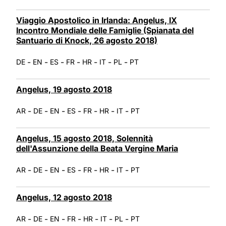
Viaggio Apostolico in Irlanda: Angelus, IX
Incontro Mondiale delle Famiglie (Spianata del
Santuario di Knock, 26 agosto 2018)
-
-
-
-
-
-
-
DE
EN
ES
FR
HR
IT
PL
PT
Angelus, 19 agosto 2018
-
-
-
-
-
-
-
AR
DE
EN
ES
FR
HR
IT
PT
Angelus, 15 agosto 2018, Solennità
dell'Assunzione della Beata Vergine Maria
-
-
-
-
-
-
-
AR
DE
EN
ES
FR
HR
IT
PT
Angelus, 12 agosto 2018
-
-
-
-
-
-
-
AR
DE
EN
FR
HR
IT
PL
PT