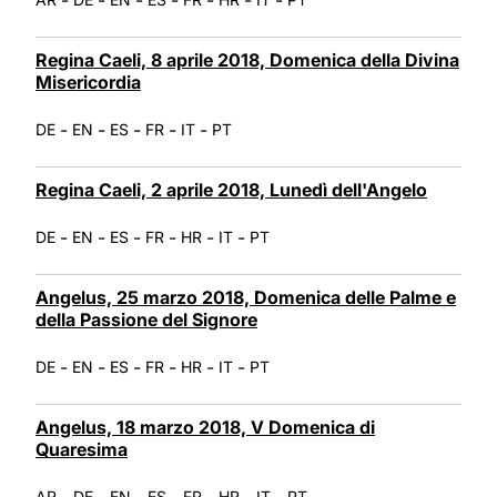
Regina Caeli, 8 aprile 2018, Domenica della Divina
Misericordia
-
-
-
-
-
DE
EN
ES
FR
IT
PT
Regina Caeli, 2 aprile 2018, Lunedì dell'Angelo
-
-
-
-
-
-
DE
EN
ES
FR
HR
IT
PT
Angelus, 25 marzo 2018, Domenica delle Palme e
della Passione del Signore
-
-
-
-
-
-
DE
EN
ES
FR
HR
IT
PT
Angelus, 18 marzo 2018, V Domenica di
Quaresima
-
-
-
-
-
-
-
AR
DE
EN
ES
FR
HR
IT
PT