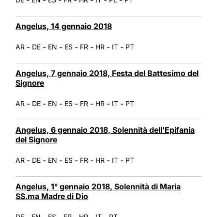
Angelus, 14 gennaio 2018
-
-
-
-
-
-
-
AR
DE
EN
ES
FR
HR
IT
PT
Angelus, 7 gennaio 2018, Festa del Battesimo del
Signore
-
-
-
-
-
-
-
AR
DE
EN
ES
FR
HR
IT
PT
Angelus, 6 gennaio 2018, Solennità dell'Epifania
del Signore
-
-
-
-
-
-
-
AR
DE
EN
ES
FR
HR
IT
PT
Angelus, 1° gennaio 2018, Solennità di Maria
SS.ma Madre di Dio
-
-
-
-
-
-
DE
EN
ES
FR
HR
IT
PT