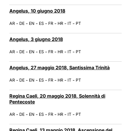
Angelus, 10 giugno 2018
-
-
-
-
-
-
-
AR
DE
EN
ES
FR
HR
IT
PT
Angelus, 3 giugno 2018
-
-
-
-
-
-
-
AR
DE
EN
ES
FR
HR
IT
PT
Angelus, 27 maggio 2018, Santissima Trinità
-
-
-
-
-
-
-
AR
DE
EN
ES
FR
HR
IT
PT
Regina Caeli, 20 maggio 2018, Solennità di
Pentecoste
-
-
-
-
-
-
-
AR
DE
EN
ES
FR
HR
IT
PT
Regina Caeli, 13 maggio 2018, Ascensione del