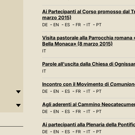
Ai Partecipanti al Corso promosso dal Tr
marzo 2015)
-
-
-
-
-
DE
EN
ES
FR
IT
PT
Visita pastorale alla Parrocchia romana
Bella Monaca» (8 marzo 2015)
IT
Parole all'uscita dalla Chiesa di Ognissa
IT
Incontro con il Movimento di
Comunione
-
-
-
-
-
DE
EN
ES
FR
IT
PT
Agli aderenti al Cammino Neocatecumen
-
-
-
-
-
DE
EN
ES
FR
IT
PT
Ai partecipanti alla Plenaria della Ponti
-
-
-
-
-
DE
EN
ES
FR
IT
PT