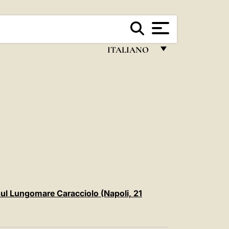
ITALIANO
FRANÇAIS
ENGLISH
ITALIANO
PORTUGUÊS
ESPAÑOL
DEUTSCH
POLSKI
 sul Lungomare Caracciolo (Napoli, 21
العربيّة