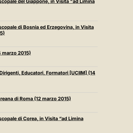
scopale del Giappone, in Visita "ad Limina
scopale di Bosnia ed Erzegovina, in Visita
5)
4 marzo 2015)
 Dirigenti, Educatori, Formatori [UCIIM] (14
oreana di Roma (12 marzo 2015)
scopale di Corea, in Visita “ad Limina