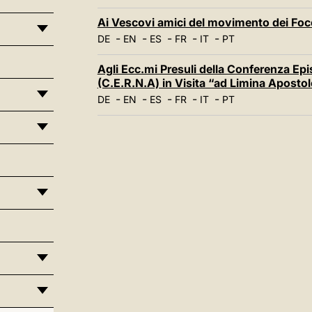
Ai Vescovi amici del movimento dei Foc
-
-
-
-
-
DE
EN
ES
FR
IT
PT
Agli Ecc.mi Presuli della Conferenza Ep
(C.E.R.N.A) in Visita “ad Limina Apost
-
-
-
-
-
DE
EN
ES
FR
IT
PT