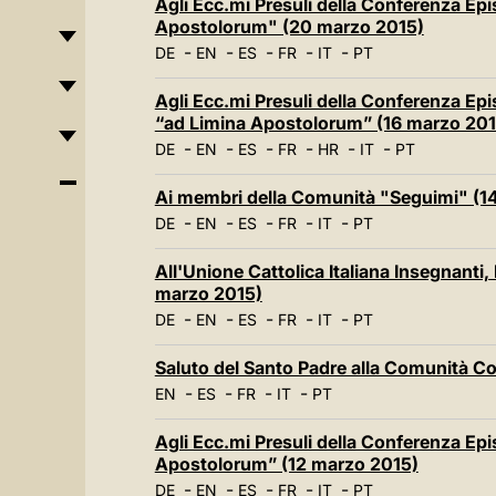
Agli Ecc.mi Presuli della Conferenza Epi
Apostolorum" (20 marzo 2015)
-
-
-
-
-
DE
EN
ES
FR
IT
PT
Agli Ecc.mi Presuli della Conferenza Epi
“ad Limina Apostolorum” (16 marzo 201
-
-
-
-
-
-
DE
EN
ES
FR
HR
IT
PT
Ai membri della Comunità "Seguimi" (1
-
-
-
-
-
DE
EN
ES
FR
IT
PT
All'Unione Cattolica Italiana Insegnanti,
marzo 2015)
-
-
-
-
-
DE
EN
ES
FR
IT
PT
Saluto del Santo Padre alla Comunità C
-
-
-
-
EN
ES
FR
IT
PT
Agli Ecc.mi Presuli della Conferenza Epi
Apostolorum” (12 marzo 2015)
-
-
-
-
-
DE
EN
ES
FR
IT
PT