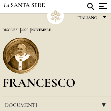
La
SANTA SEDE
ITALIANO
FRANÇAIS
DISCORSI
2020
NOVEMBRE
ENGLISH
ITALIANO
PORTUGUÊS
ESPAÑOL
DEUTSCH
FRANCESCO
POLSKI
العربيّة
DOCUMENTI
中文
▸