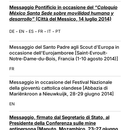
Messaggio Pontificio in occasione del
“Coloquio
México Santa Sede sobre movilidad humana y
desarrollo”
(Città del Messico, 14 luglio 2014)
-
-
-
-
-
DE
EN
ES
FR
IT
PT
Messaggio del Santo Padre agli Scout d'Europa in
occasione dell'Eurojamboree [Saint-Evroult-
Notre-Dame-du-Bois, Francia (1-10 agosto 2014)]
FR
Messaggio in occasione del Festival Nazionale
della gioventù cattolica olandese [Abbazia di
Mariënkroon a Nieuwkuijk, 28-29 giugno 2014]
EN
Messaggio, firmato dal Segretario di Stato, al
Presidente della Conferenza sulle mine
antipersona [Maputo, Mozambico, 23-27 giugno