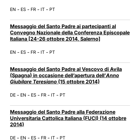
-
-
-
-
EN
ES
FR
IT
PT
Messaggio del Santo Padre ai partecipanti al
Convegno Nazionale della Conferenza Episcopale
Italiana [24-26 ottobre 2014, Salerno]
-
-
-
-
EN
ES
FR
IT
PT
Messaggio del Santo Padre al Vescovo di Avila
(Spagna) in occasione dell’apertura dell’
Anno
Giubilare Teresiano
(15 ottobre 2014)
-
-
-
-
-
DE
EN
ES
FR
IT
PT
Messaggio del Santo Padre alla Federazione
Universitaria Cattolica Italiana (FUCI) (14 ottobre
2014)
-
-
-
-
-
DE
EN
ES
FR
IT
PT