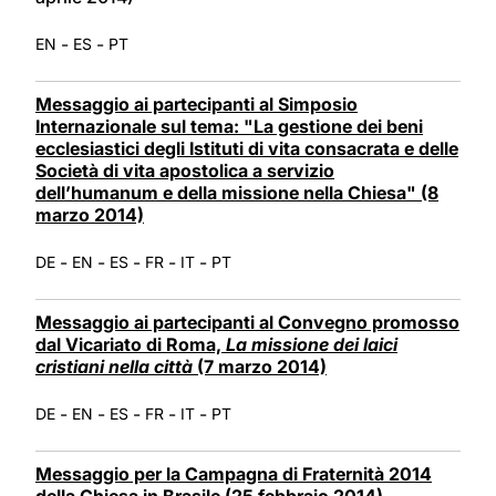
-
-
EN
ES
PT
Messaggio ai partecipanti al Simposio
Internazionale sul tema: "La gestione dei beni
ecclesiastici degli Istituti di vita consacrata e delle
Società di vita apostolica a servizio
dell’humanum e della missione nella Chiesa" (8
marzo 2014)
-
-
-
-
-
DE
EN
ES
FR
IT
PT
Messaggio ai partecipanti al Convegno promosso
dal Vicariato di Roma,
La missione dei laici
cristiani nella città
(7 marzo 2014)
-
-
-
-
-
DE
EN
ES
FR
IT
PT
Messaggio per la Campagna di Fraternità 2014
della Chiesa in Brasile (25 febbraio 2014)