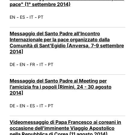
pace" (1° settembre 2014)
-
-
-
EN
ES
IT
PT
Messaggio del Santo Padre all'Incontro
Internazionale per la pace organizzato dalla
Comunità di Sant'Egidio [Anversa, 7-9 settembre
2014]
-
-
-
-
DE
EN
FR
IT
PT
Messaggio del Santo Padre al Meeting per
l’amicizia fra i popoli [Rimini, 24 - 30 agosto
2014]
-
-
-
-
DE
EN
ES
IT
PT
Videomessaggio di Papa Francesco ai coreani in
occasione dell'imminente Viaggio Apostolico
nella Repubblica di Corea (11 agosto 2014)