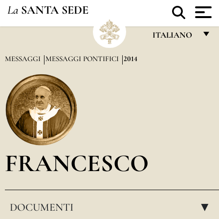
La
SANTA SEDE
ITALIANO
FRANÇAIS
MESSAGGI
MESSAGGI PONTIFICI
2014
ENGLISH
ITALIANO
PORTUGUÊS
ESPAÑOL
DEUTSCH
FRANCESCO
POLSKI
العربيّة
DOCUMENTI
中文
▸