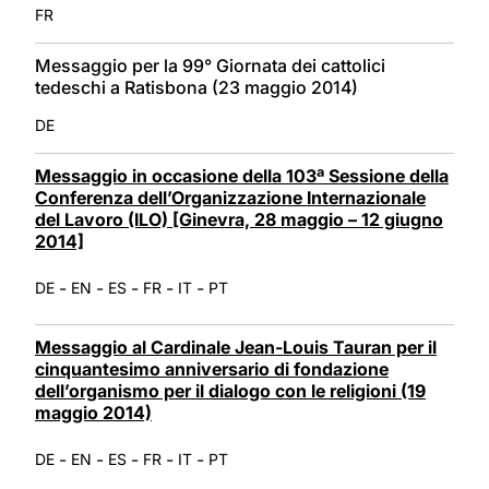
FR
Messaggio per la 99° Giornata dei cattolici
tedeschi a Ratisbona (23 maggio 2014)
DE
Messaggio in occasione della 103ª Sessione della
Conferenza dell’Organizzazione Internazionale
del Lavoro (ILO) [Ginevra, 28 maggio – 12 giugno
2014]
-
-
-
-
-
DE
EN
ES
FR
IT
PT
Messaggio al Cardinale Jean-Louis Tauran per il
cinquantesimo anniversario di fondazione
dell’organismo per il dialogo con le religioni (19
maggio 2014)
-
-
-
-
-
DE
EN
ES
FR
IT
PT