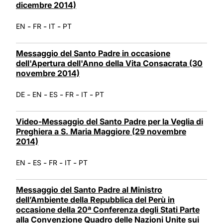
dicembre 2014)
-
-
-
EN
FR
IT
PT
Messaggio del Santo Padre in occasione
dell'Apertura dell'Anno della Vita Consacrata (30
novembre 2014)
-
-
-
-
-
DE
EN
ES
FR
IT
PT
Video-Messaggio del Santo Padre per la Veglia di
Preghiera a S. Maria Maggiore (29 novembre
2014)
-
-
-
-
EN
ES
FR
IT
PT
Messaggio del Santo Padre al Ministro
dell’Ambiente della Repubblica del Perù in
occasione della 20ª Conferenza degli Stati Parte
alla Convenzione Quadro delle Nazioni Unite sui