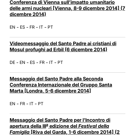
Conferenza di Vienna sull’impatto umanitario
delle armi nucleari [Vienna, 8-9 dicembre 2014] (7
dicembre 2014)
-
-
-
-
EN
ES
FR
IT
PT
Videomessaggio del Santo Padre ai cristiani di
Mosul profughi ad Erbil (6 dicembre 2014)
-
-
-
-
-
DE
EN
ES
FR
IT
PT
Messaggio del Santo Padre alla Seconda
Conferenza Internazionale del Gruppo Santa
Marta [Londra, 5-6 dicembre 2014]
-
-
-
EN
FR
IT
PT
Messaggio del Santo Padre per l'Incontro di
a
apertura della III
edizione del
Festival della
Famiglia
[Riva del Garda, 1-6 dicembre 2014] (2