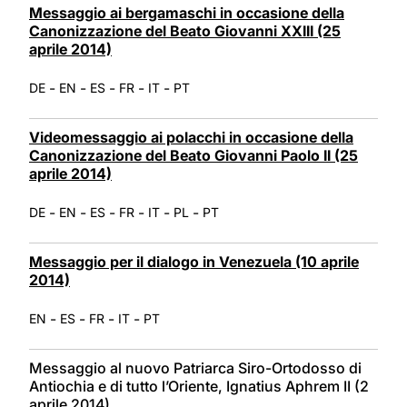
Messaggio ai bergamaschi in occasione della
Canonizzazione del Beato Giovanni XXIII (25
aprile 2014)
-
-
-
-
-
DE
EN
ES
FR
IT
PT
Videomessaggio ai polacchi in occasione della
Canonizzazione del Beato Giovanni Paolo II (25
aprile 2014)
-
-
-
-
-
-
DE
EN
ES
FR
IT
PL
PT
Messaggio per il dialogo in Venezuela (10 aprile
2014)
-
-
-
-
EN
ES
FR
IT
PT
Messaggio al nuovo Patriarca Siro-Ortodosso di
Antiochia e di tutto l’Oriente, Ignatius Aphrem II (2
aprile 2014)