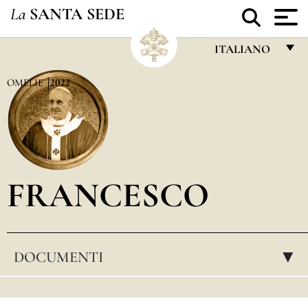
La
SANTA SEDE
ITALIANO
FRANÇAIS
OMELIE
2022
ENGLISH
ITALIANO
PORTUGUÊS
FRANCESCO
ESPAÑOL
DEUTSCH
POLSKI
DOCUMENTI
▸
العربيّة
中文