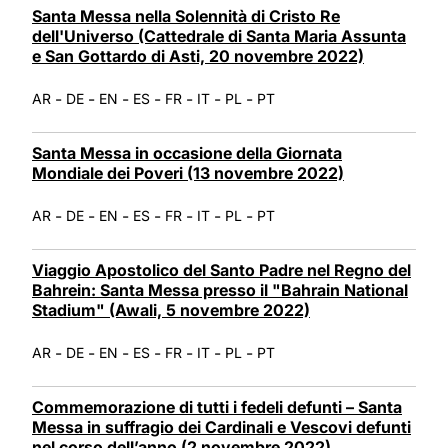
Santa Messa nella Solennità di Cristo Re
dell'Universo (Cattedrale di Santa Maria Assunta
e San Gottardo di Asti, 20 novembre 2022)
-
-
-
-
-
-
-
AR
DE
EN
ES
FR
IT
PL
PT
Santa Messa in occasione della Giornata
Mondiale dei Poveri (13 novembre 2022)
-
-
-
-
-
-
-
AR
DE
EN
ES
FR
IT
PL
PT
Viaggio Apostolico del Santo Padre nel Regno del
Bahrein: Santa Messa presso il "Bahrain National
Stadium" (Awali, 5 novembre 2022)
-
-
-
-
-
-
-
AR
DE
EN
ES
FR
IT
PL
PT
Commemorazione di tutti i fedeli defunti – Santa
Messa in suffragio dei Cardinali e Vescovi defunti
nel corso dell’anno (2 novembre 2022)