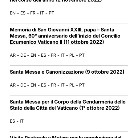
-
-
-
-
EN
ES
FR
IT
PT
Memoria di San Giovanni XXIII, papa – Santa
Messa, 60° anniversario dell’inizio del Concilio
Ecumenico Vaticano II (11 ottobre 2022)
-
-
-
-
-
-
-
AR
DE
EN
ES
FR
IT
PL
PT
Santa Messa e Canonizzazione (9 ottobre 2022)
-
-
-
-
-
-
-
AR
DE
EN
ES
FR
IT
PL
PT
Santa Messa per il Corpo della Gendarmeria dello
Stato della Città del Vaticano (1° ottobre 2022)
-
ES
IT
Visita Pastorale a Matera per la conclusione del