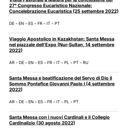
27° Congresso Eucaristico Nazionale:
Concelebrazione Eucaristica (25 settembre 2022)
-
-
-
-
-
DE
EN
ES
FR
IT
PT
Viaggio Apostolico in Kazakhstan: Santa Messa
nel piazzale dell'Expo (Nur-Sultan, 14 settembre
2022)
-
-
-
-
-
-
-
-
AR
DE
EN
ES
FR
IT
PL
PT
RU
Santa Messa e beatificazione del Servo di Dio il
Sommo Pontefice Giovanni Paolo I (4 settembre
2022)
-
-
-
-
-
-
-
AR
DE
EN
ES
FR
IT
PL
PT
Santa Messa con i nuovi Cardinali e il Collegio
Cardinalizio (30 agosto 2022)