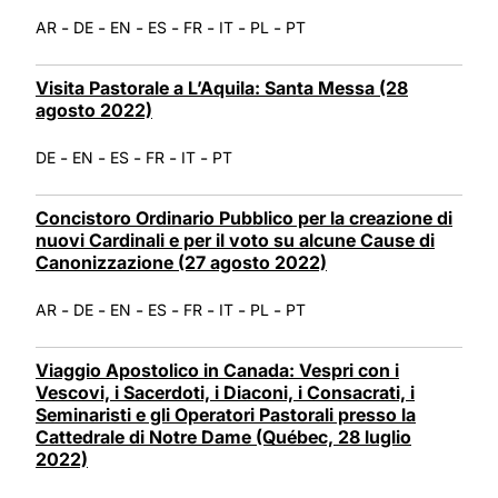
-
-
-
-
-
-
-
AR
DE
EN
ES
FR
IT
PL
PT
Visita Pastorale a L’Aquila: Santa Messa (28
agosto 2022)
-
-
-
-
-
DE
EN
ES
FR
IT
PT
Concistoro Ordinario Pubblico per la creazione di
nuovi Cardinali e per il voto su alcune Cause di
Canonizzazione (27 agosto 2022)
-
-
-
-
-
-
-
AR
DE
EN
ES
FR
IT
PL
PT
Viaggio Apostolico in Canada: Vespri con i
Vescovi, i Sacerdoti, i Diaconi, i Consacrati, i
Seminaristi e gli Operatori Pastorali presso la
Cattedrale di Notre Dame (Québec, 28 luglio
2022)