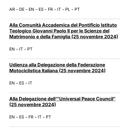
-
-
-
-
-
-
-
AR
DE
EN
ES
FR
IT
PL
PT
Alla Comunità Accademica del Pontificio Istituto
Teologico Giovanni Paolo II per le Scienze del
Matrimonio e della Famiglia (25 novembre 2024)
-
-
EN
IT
PT
Udienza alla Delegazione della Federazione
Motociclistica Italiana (25 novembre 2024)
-
-
EN
ES
IT
Alla Delegazione dell'ʺUniversal Peace Councilʺ
(25 novembre 2024)
-
-
-
-
EN
ES
FR
IT
PT