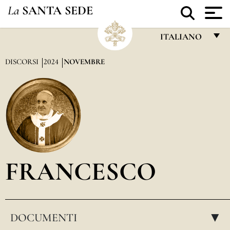
La
SANTA SEDE
ITALIANO
FRANÇAIS
DISCORSI
2024
NOVEMBRE
ENGLISH
ITALIANO
PORTUGUÊS
ESPAÑOL
DEUTSCH
FRANCESCO
POLSKI
العربيّة
DOCUMENTI
中文
▸