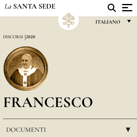
La
SANTA SEDE
ITALIANO
FRANÇAIS
DISCORSI
2020
ENGLISH
ITALIANO
PORTUGUÊS
ESPAÑOL
DEUTSCH
FRANCESCO
POLSKI
العربيّة
DOCUMENTI
中文
▸