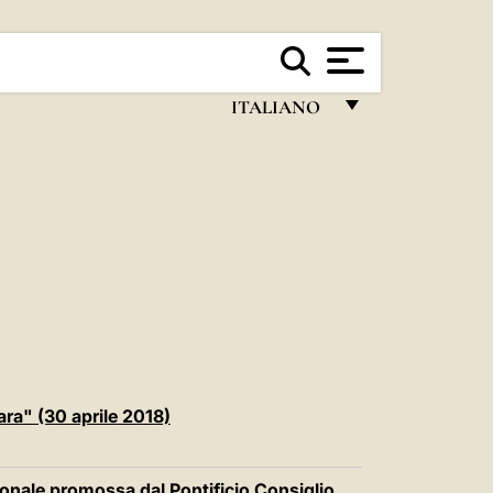
ITALIANO
FRANÇAIS
ENGLISH
ITALIANO
PORTUGUÊS
ESPAÑOL
DEUTSCH
POLSKI
ara" (30 aprile 2018)
العربيّة
ionale promossa dal Pontificio Consiglio