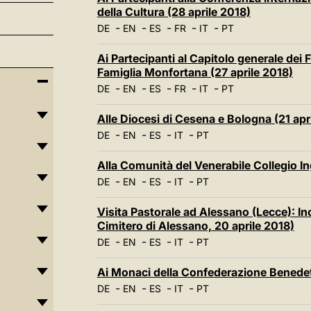
della Cultura (28 aprile 2018)
-
-
-
-
-
DE
EN
ES
FR
IT
PT
Ai Partecipanti al Capitolo generale dei F
Famiglia Monfortana (27 aprile 2018)
-
-
-
-
-
DE
EN
ES
FR
IT
PT
Alle Diocesi di Cesena e Bologna (21 apr
-
-
-
-
DE
EN
ES
IT
PT
Alla Comunità del Venerabile Collegio In
-
-
-
-
DE
EN
ES
IT
PT
Visita Pastorale ad Alessano (Lecce): Inco
Cimitero di Alessano, 20 aprile 2018)
-
-
-
-
DE
EN
ES
IT
PT
Ai Monaci della Confederazione Benedett
-
-
-
-
DE
EN
ES
IT
PT