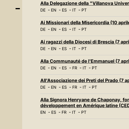
Alla Delegazione della "Villanova Univer
-
-
-
-
DE
EN
ES
IT
PT
Ai Missionari della Misericordia (10 apri
-
-
-
-
DE
EN
ES
IT
PT
Ai ragazzi della Diocesi di Brescia (7 apr
-
-
-
-
DE
EN
ES
IT
PT
Alla Communauté de l'Emmanuel (7 apri
-
-
-
-
-
DE
EN
ES
FR
IT
PT
All'Associazione dei Preti del Prado (7 a
-
-
-
-
-
DE
EN
ES
FR
IT
PT
Alla Signora Henryane de Chaponay, fon
développement en Amérique latine (CEDA
-
-
-
-
EN
ES
FR
IT
PT