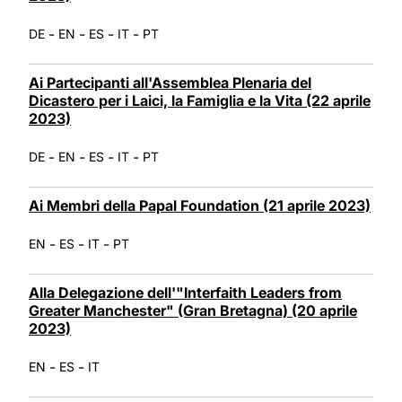
-
-
-
-
DE
EN
ES
IT
PT
Ai Partecipanti all'Assemblea Plenaria del
Dicastero per i Laici, la Famiglia e la Vita (22 aprile
2023)
-
-
-
-
DE
EN
ES
IT
PT
Ai Membri della Papal Foundation (21 aprile 2023)
-
-
-
EN
ES
IT
PT
Alla Delegazione dell'"Interfaith Leaders from
Greater Manchester" (Gran Bretagna) (20 aprile
2023)
-
-
EN
ES
IT