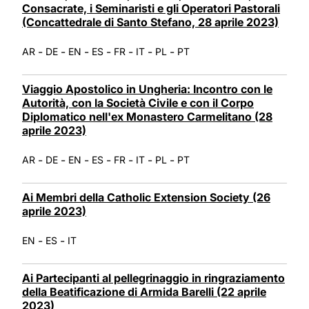
Consacrate, i Seminaristi e gli Operatori Pastorali
(Concattedrale di Santo Stefano, 28 aprile 2023)
-
-
-
-
-
-
-
AR
DE
EN
ES
FR
IT
PL
PT
Viaggio Apostolico in Ungheria: Incontro con le
Autorità, con la Società Civile e con il Corpo
Diplomatico nell'ex Monastero Carmelitano (28
aprile 2023)
-
-
-
-
-
-
-
AR
DE
EN
ES
FR
IT
PL
PT
Ai Membri della Catholic Extension Society (26
aprile 2023)
-
-
EN
ES
IT
Ai Partecipanti al pellegrinaggio in ringraziamento
della Beatificazione di Armida Barelli (22 aprile
2023)