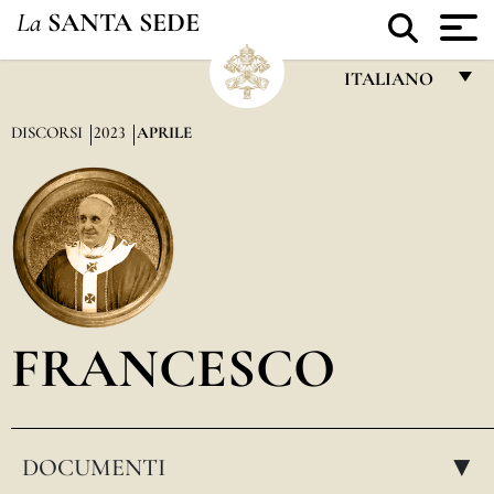
La
SANTA SEDE
ITALIANO
FRANÇAIS
DISCORSI
2023
APRILE
ENGLISH
ITALIANO
PORTUGUÊS
ESPAÑOL
DEUTSCH
FRANCESCO
POLSKI
العربيّة
DOCUMENTI
中文
▸