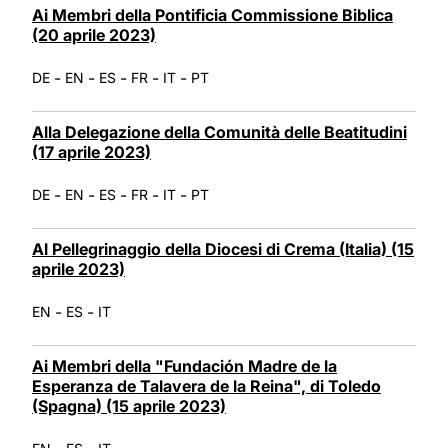
Ai Membri della Pontificia Commissione Biblica
(20 aprile 2023)
-
-
-
-
-
DE
EN
ES
FR
IT
PT
Alla Delegazione della Comunità delle Beatitudini
(17 aprile 2023)
-
-
-
-
-
DE
EN
ES
FR
IT
PT
Al Pellegrinaggio della Diocesi di Crema (Italia) (15
aprile 2023)
-
-
EN
ES
IT
Ai Membri della "Fundación Madre de la
Esperanza de Talavera de la Reina", di Toledo
(Spagna) (15 aprile 2023)