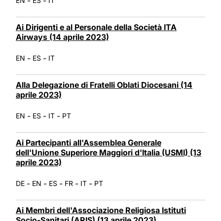
-
-
EN
ES
IT
Ai Dirigenti e al Personale della Società ITA
Airways (14 aprile 2023)
-
-
EN
ES
IT
Alla Delegazione di Fratelli Oblati Diocesani (14
aprile 2023)
-
-
-
EN
ES
IT
PT
Ai Partecipanti all'Assemblea Generale
dell'Unione Superiore Maggiori d'Italia (USMI) (13
aprile 2023)
-
-
-
-
-
DE
EN
ES
FR
IT
PT
Ai Membri dell'Associazione Religiosa Istituti
Socio-Sanitari (ARIS) (13 aprile 2023)