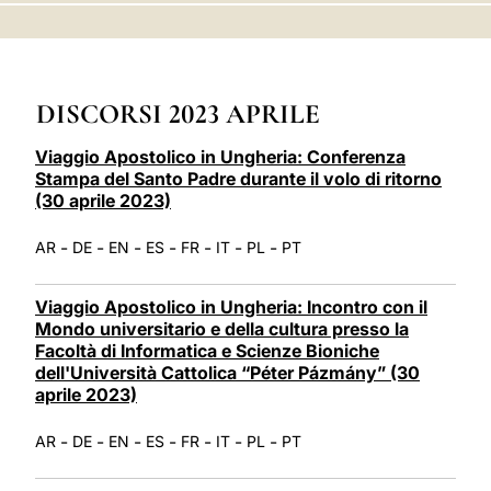
LATINE
DISCORSI 2023 APRILE
Viaggio Apostolico in Ungheria: Conferenza
Stampa del Santo Padre durante il volo di ritorno
(30 aprile 2023)
-
-
-
-
-
-
-
AR
DE
EN
ES
FR
IT
PL
PT
Viaggio Apostolico in Ungheria: Incontro con il
Mondo universitario e della cultura presso la
Facoltà di Informatica e Scienze Bioniche
dell'Università Cattolica “Péter Pázmány” (30
aprile 2023)
-
-
-
-
-
-
-
AR
DE
EN
ES
FR
IT
PL
PT