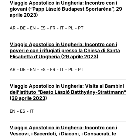
Viaggio Apostolico in Ungheria: Incontro con i
giovani (“Papp László Budapest Sportaréna”, 29
aprile 2023)
-
-
-
-
-
-
-
AR
DE
EN
ES
FR
IT
PL
PT
Viaggio Apostolico in Ungheria: Incontro con i
poveri e con i rifugiati presso la Chiesa di Santa
Elisabetta d'Ungheria (29 aprile 2023)
-
-
-
-
-
-
-
AR
DE
EN
ES
FR
IT
PL
PT
Viaggio Apostolico in Ungheria: Visita ai Bambini
dell’Istituto “Beato László Batthyány-Strattmann”
(29 aprile 2023)
-
-
EN
ES
IT
Viaggio Apostolico in Ungheria: Incontro con i
Vescovi, i Sacerdoti, i Diaconi, i Consacrati, le