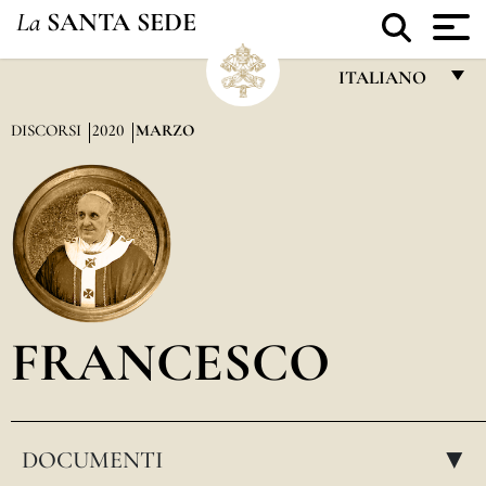
La
SANTA SEDE
ITALIANO
FRANÇAIS
DISCORSI
2020
MARZO
ENGLISH
ITALIANO
PORTUGUÊS
ESPAÑOL
DEUTSCH
FRANCESCO
POLSKI
العربيّة
DOCUMENTI
中文
▸