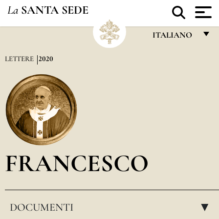
La
SANTA SEDE
ITALIANO
FRANÇAIS
LETTERE
2020
ENGLISH
ITALIANO
PORTUGUÊS
ESPAÑOL
DEUTSCH
FRANCESCO
POLSKI
العربيّة
DOCUMENTI
中文
▸