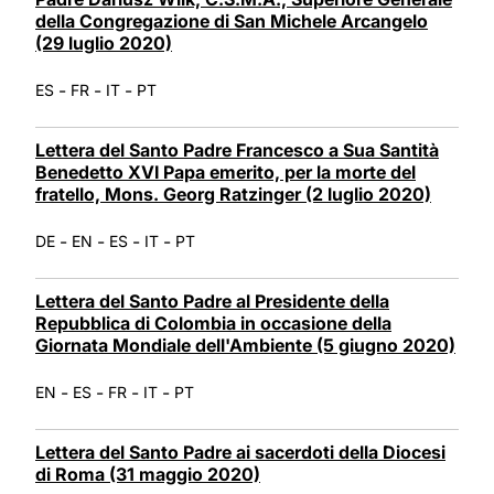
della Congregazione di San Michele Arcangelo
(29 luglio 2020)
-
-
-
ES
FR
IT
PT
Lettera del Santo Padre Francesco a Sua Santità
Benedetto XVI Papa emerito, per la morte del
fratello, Mons. Georg Ratzinger (2 luglio 2020)
-
-
-
-
DE
EN
ES
IT
PT
Lettera del Santo Padre al Presidente della
Repubblica di Colombia in occasione della
Giornata Mondiale dell'Ambiente (5 giugno 2020)
-
-
-
-
EN
ES
FR
IT
PT
Lettera del Santo Padre ai sacerdoti della Diocesi
di Roma (31 maggio 2020)