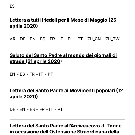
ES
Lettera a tutti i fedeli per il Mese di Maggio (25
aprile 2020)
-
-
-
-
-
-
-
-
-
AR
DE
EN
ES
FR
IT
PL
PT
ZH_CN
ZH_TW
Saluto del Santo Padre al mondo dei giornali di
strada (21 aprile 2020)
-
-
-
-
EN
ES
FR
IT
PT
Lettera del Santo Padre ai Movimenti popolari (12
aprile 2020)
-
-
-
-
-
DE
EN
ES
FR
IT
PT
Lettera del Santo Padre all’Arcivescovo di Torino
in occasione dell’Ostensione Straordinaria della