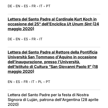
-
-
-
-
-
DE
EN
ES
FR
IT
PT
Lettera del Santo Padre al Cardinale Kurt Koch in
occasione del 25° dell'Enciclica
Ut Unum Sint
(24
maggio 2020)
-
-
-
-
DE
EN
ES
FR
IT
Lettera del Santo Padre al Rettore della Pontificia
Università San Tommaso d'Aquino in occasione
dell’inaugurazione, presso l’Università,
dell’Istituto di Cultura “San Giovanni Paolo II” (18
maggio 2020)
-
-
-
-
-
EN
ES
FR
IT
PL
PT
Lettera del Santo Padre per la festa di Nostra
Signora di Luján, patrona dell'Argentina (28 aprile
2020)