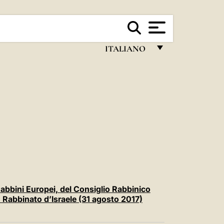
ITALIANO
FRANÇAIS
ENGLISH
ITALIANO
PORTUGUÊS
ESPAÑOL
DEUTSCH
POLSKI
Rabbini Europei, del Consiglio Rabbinico
 Rabbinato d’Israele (31 agosto 2017)
العربيّة