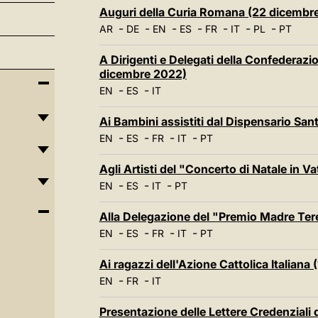
Auguri della Curia Romana (22 dicembr
-
-
-
-
-
-
-
AR
DE
EN
ES
FR
IT
PL
PT
A Dirigenti e Delegati della Confederazio
dicembre 2022)
-
-
EN
ES
IT
Ai Bambini assistiti dal Dispensario Sa
-
-
-
-
EN
ES
FR
IT
PT
Agli Artisti del "Concerto di Natale in 
-
-
-
EN
ES
IT
PT
Alla Delegazione del "Premio Madre Ter
-
-
-
-
EN
ES
FR
IT
PT
Ai ragazzi dell'Azione Cattolica Italiana
-
-
EN
FR
IT
Presentazione delle Lettere Credenziali 