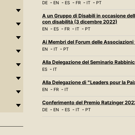
-
-
-
-
-
DE
EN
ES
FR
IT
PT
A un Gruppo di Disabili in occasione del
con disabilità (3 dicembre 2022)
-
-
-
-
EN
ES
FR
IT
PT
Ai Membri del Forum delle Associazioni 
-
-
EN
IT
PT
Alla Delegazione del Seminario Rabbini
-
ES
IT
Alla Delegazione di "Leaders pour la Pa
-
-
EN
FR
IT
Conferimento del Premio Ratzinger 202
-
-
-
-
DE
EN
ES
IT
PT