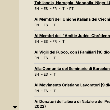
Tahilandia, Norvegia, Mongolia, Niger,
-
-
-
-
EN
ES
FR
IT
PT
Ai Membri dell'Unione italiana dei Ciech
-
-
EN
ES
IT
Ai Membri dell'"Amitié Judéo-Chrétienn
-
-
-
EN
ES
FR
IT
Ai Vigili del Fuoco, con i Familiari (10 
-
-
EN
ES
IT
Alla Comunità del Seminario di Barcelo
-
-
EN
ES
IT
Al Movimento Cristiano Lavoratori (9 d
-
-
EN
ES
IT
Ai Donatori dell’albero di Natale e del P
2022)