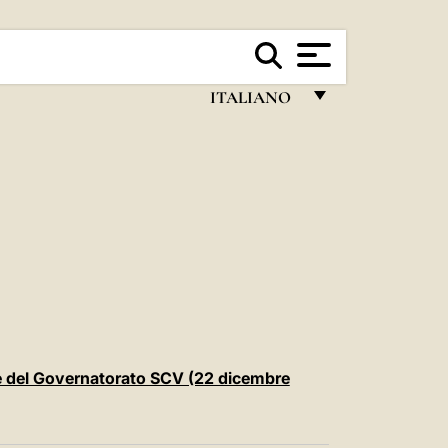
ITALIANO
FRANÇAIS
ENGLISH
ITALIANO
PORTUGUÊS
ESPAÑOL
DEUTSCH
POLSKI
 e del Governatorato SCV (22 dicembre
العربيّة