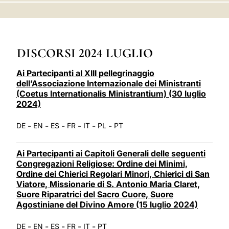
LATINE
DISCORSI 2024 LUGLIO
Ai Partecipanti al XIII pellegrinaggio
dell’Associazione Internazionale dei Ministranti
(Coetus Internationalis Ministrantium) (30 luglio
2024)
-
-
-
-
-
-
DE
EN
ES
FR
IT
PL
PT
Ai Partecipanti ai Capitoli Generali delle seguenti
Congregazioni Religiose: Ordine dei Minimi,
Ordine dei Chierici Regolari Minori, Chierici di San
Viatore, Missionarie di S. Antonio Maria Claret,
Suore Riparatrici del Sacro Cuore, Suore
Agostiniane del Divino Amore (15 luglio 2024)
-
-
-
-
-
DE
EN
ES
FR
IT
PT