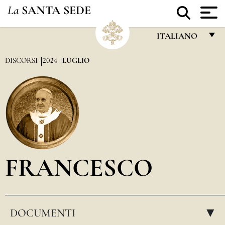
La
SANTA SEDE
ITALIANO
FRANÇAIS
DISCORSI
2024
LUGLIO
ENGLISH
ITALIANO
PORTUGUÊS
ESPAÑOL
DEUTSCH
FRANCESCO
POLSKI
العربيّة
DOCUMENTI
中文
▸