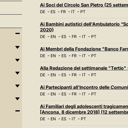
Ai Soci del Circolo San Pietro (25 sett
-
-
-
-
DE
ES
FR
IT
PT
Ai Bambini autistici dell'Ambulatorio “
2020)
-
-
-
-
-
DE
EN
ES
FR
IT
PT
Ai Membri della Fondazione "Banco Far
-
-
-
-
-
DE
EN
ES
FR
IT
PT
Alla Redazione del settimanale "Tertio"
-
-
-
-
-
DE
EN
ES
FR
IT
PT
Ai Partecipanti all'Incontro delle
Comunit
-
-
-
-
-
DE
EN
ES
FR
IT
PT
Ai Familiari degli adolescenti tragicamen
[Ancona, 8 dicembre 2018] (12 settemb
-
-
-
-
DE
EN
ES
IT
PT