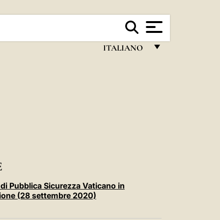
ITALIANO
FRANÇAIS
ENGLISH
ITALIANO
PORTUGUÊS
ESPAÑOL
DEUTSCH
E
POLSKI
o di Pubblica Sicurezza Vaticano in
uzione (28 settembre 2020)
العربيّة