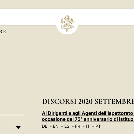
RE
DISCORSI 2020 SETTEMBR
Ai Dirigenti e agli Agenti dell'Ispettorat
occasione del 75° anniversario di istit
-
-
-
-
-
DE
EN
ES
FR
IT
PT