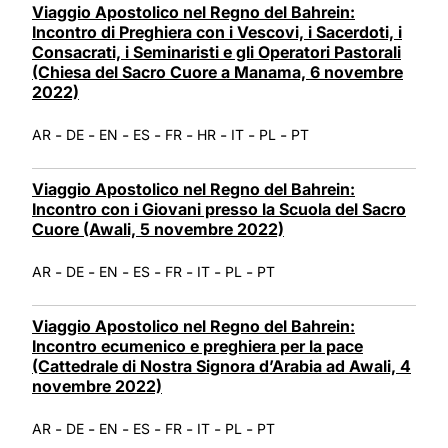
Viaggio Apostolico nel Regno del Bahrein:
Incontro di Preghiera con i Vescovi, i Sacerdoti, i
Consacrati, i Seminaristi e gli Operatori Pastorali
(Chiesa del Sacro Cuore a Manama, 6 novembre
2022)
-
-
-
-
-
-
-
-
AR
DE
EN
ES
FR
HR
IT
PL
PT
Viaggio Apostolico nel Regno del Bahrein:
Incontro con i Giovani presso la Scuola del Sacro
Cuore (Awali, 5 novembre 2022)
-
-
-
-
-
-
-
AR
DE
EN
ES
FR
IT
PL
PT
Viaggio Apostolico nel Regno del Bahrein:
Incontro ecumenico e preghiera per la pace
(Cattedrale di Nostra Signora d’Arabia ad Awali, 4
novembre 2022)
-
-
-
-
-
-
-
AR
DE
EN
ES
FR
IT
PL
PT