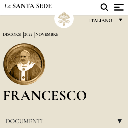
La
SANTA SEDE
ITALIANO
FRANÇAIS
DISCORSI
2022
NOVEMBRE
ENGLISH
ITALIANO
PORTUGUÊS
ESPAÑOL
DEUTSCH
FRANCESCO
POLSKI
العربيّة
DOCUMENTI
中文
▸