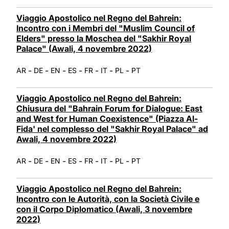
Viaggio Apostolico nel Regno del Bahrein:
Incontro con i Membri del "Muslim Council of
Elders" presso la Moschea del "Sakhir Royal
Palace" (Awali, 4 novembre 2022)
-
-
-
-
-
-
-
AR
DE
EN
ES
FR
IT
PL
PT
Viaggio Apostolico nel Regno del Bahrein:
Chiusura del "Bahrain Forum for Dialogue: East
and West for Human Coexistence" (Piazza Al-
Fida' nel complesso del "Sakhir Royal Palace" ad
Awali, 4 novembre 2022)
-
-
-
-
-
-
-
AR
DE
EN
ES
FR
IT
PL
PT
Viaggio Apostolico nel Regno del Bahrein:
Incontro con le Autorità, con la Società Civile e
con il Corpo Diplomatico (Awali, 3 novembre
2022)