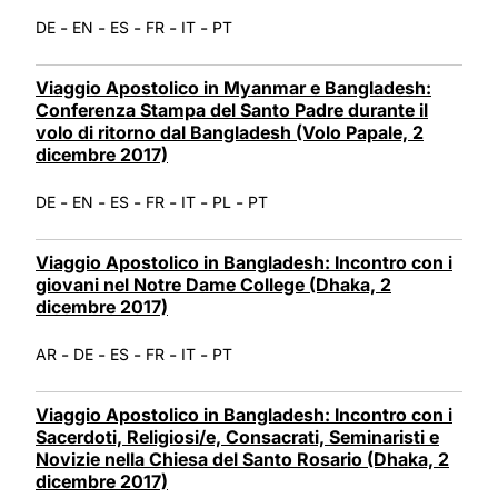
-
-
-
-
-
DE
EN
ES
FR
IT
PT
Viaggio Apostolico in Myanmar e Bangladesh:
Conferenza Stampa del Santo Padre durante il
volo di ritorno dal Bangladesh (Volo Papale, 2
dicembre 2017)
-
-
-
-
-
-
DE
EN
ES
FR
IT
PL
PT
Viaggio Apostolico in Bangladesh: Incontro con i
giovani nel Notre Dame College (Dhaka, 2
dicembre 2017)
-
-
-
-
-
AR
DE
ES
FR
IT
PT
Viaggio Apostolico in Bangladesh: Incontro con i
Sacerdoti, Religiosi/e, Consacrati, Seminaristi e
Novizie nella Chiesa del Santo Rosario (Dhaka, 2
dicembre 2017)