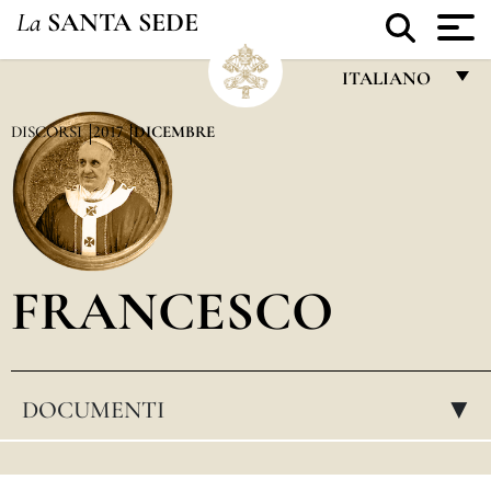
La
SANTA SEDE
ITALIANO
FRANÇAIS
DISCORSI
2017
DICEMBRE
ENGLISH
ITALIANO
PORTUGUÊS
FRANCESCO
ESPAÑOL
DEUTSCH
POLSKI
DOCUMENTI
▸
العربيّة
中文