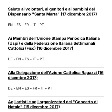
Saluto ai volontari, ai genitori e ai bambini del
Dispensario "Santa Marta" (17 dicembre 2017)
-
-
-
-
EN
ES
FR
IT
PT
Ai Membri dell'Unione Stampa Periodica Italiana
(Uspi) e della Federazione Italiana Settimanali
Cattolici (Fisc) (16 dicembre 2017)
-
-
-
-
DE
EN
ES
IT
PT
Alla Delegazione dell'Azione Cattolica Ragazzi (16
dicembre 2017)
-
-
-
-
-
DE
EN
ES
FR
IT
PT
Agli artisti e agli organizzatori del "Concerto di
Natale" (15 dicembre 2017)