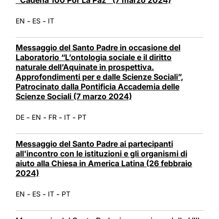
-
-
EN
ES
IT
Messaggio del Santo Padre in occasione del
Laboratorio “L’ontologia sociale e il diritto
naturale dell’Aquinate in prospettiva.
Approfondimenti per e dalle Scienze Sociali”,
Patrocinato dalla Pontificia Accademia delle
Scienze Sociali (7 marzo 2024)
-
-
-
-
DE
EN
FR
IT
PT
Messaggio del Santo Padre ai partecipanti
all'incontro con le istituzioni e gli organismi di
aiuto alla Chiesa in America Latina (26 febbraio
2024)
-
-
-
EN
ES
IT
PT