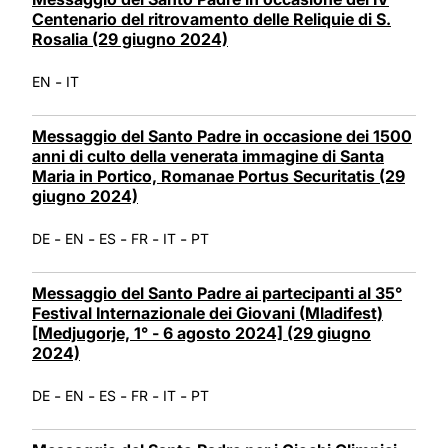
Centenario del ritrovamento delle Reliquie di S.
Rosalia (29 giugno 2024)
-
EN
IT
Messaggio del Santo Padre in occasione dei 1500
anni di culto della venerata immagine di Santa
Maria in Portico, Romanae Portus Securitatis (29
giugno 2024)
-
-
-
-
-
DE
EN
ES
FR
IT
PT
Messaggio del Santo Padre ai partecipanti al 35°
Festival Internazionale dei Giovani (Mladifest)
[Medjugorje, 1° - 6 agosto 2024] (29 giugno
2024)
-
-
-
-
-
DE
EN
ES
FR
IT
PT