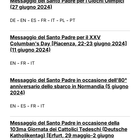
Messaggio del Santo Padre per i Giochi Olimpici
(27 giugno 2024)
-
-
-
-
-
-
DE
EN
ES
FR
IT
PL
PT
Messaggio del Santo Padre per il XXV
Columban's Day [Piacenza, 22-23 giugno 2024]
(11 giugno 2024)
-
-
EN
FR
IT
Messaggio del Santo Padre in occasione dell'80°
anniversario dello sbarco in Normandia (5 giugno
2024)
-
-
-
EN
ES
FR
IT
Messaggio del Santo Padre in occasione della
103ma Giornata dei Cattolici Tedeschi (Deutsche
Katholikentag) [Erfurt, 29 maggio-2 giugno