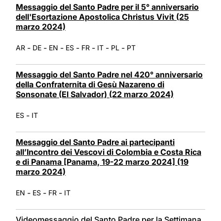
Messaggio del Santo Padre per il 5° anniversario
dell'Esortazione Apostolica Christus Vivit (25
marzo 2024)
-
-
-
-
-
-
-
AR
DE
EN
ES
FR
IT
PL
PT
Messaggio del Santo Padre nel 420° anniversario
della Confraternita di Gesù Nazareno di
Sonsonate (El Salvador) (22 marzo 2024)
-
ES
IT
Messaggio del Santo Padre ai partecipanti
all’Incontro dei Vescovi di Colombia e Costa Rica
e di Panama [Panama, 19-22 marzo 2024] (19
marzo 2024)
-
-
-
EN
ES
FR
IT
Videomessaggio del Santo Padre per la Settimana