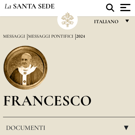
La
SANTA SEDE
ITALIANO
FRANÇAIS
MESSAGGI
MESSAGGI PONTIFICI
2024
ENGLISH
ITALIANO
PORTUGUÊS
ESPAÑOL
DEUTSCH
FRANCESCO
POLSKI
العربيّة
DOCUMENTI
中文
▸