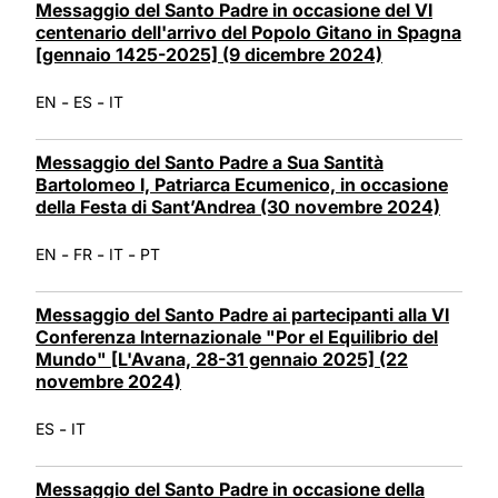
Messaggio del Santo Padre in occasione del VI
centenario dell'arrivo del Popolo Gitano in Spagna
[gennaio 1425-2025] (9 dicembre 2024)
-
-
EN
ES
IT
Messaggio del Santo Padre a Sua Santità
Bartolomeo I, Patriarca Ecumenico, in occasione
della Festa di Sant’Andrea (30 novembre 2024)
-
-
-
EN
FR
IT
PT
Messaggio del Santo Padre ai partecipanti alla VI
Conferenza Internazionale "Por el Equilibrio del
Mundo" [L'Avana, 28-31 gennaio 2025] (22
novembre 2024)
-
ES
IT
Messaggio del Santo Padre in occasione della