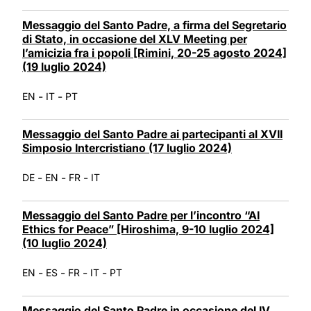
Messaggio del Santo Padre, a firma del Segretario
di Stato, in occasione del XLV Meeting per
l’amicizia fra i popoli [Rimini, 20-25 agosto 2024]
(19 luglio 2024)
-
-
EN
IT
PT
Messaggio del Santo Padre ai partecipanti al XVII
Simposio Intercristiano (17 luglio 2024)
-
-
-
DE
EN
FR
IT
Messaggio del Santo Padre per l’incontro “AI
Ethics for Peace” [Hiroshima, 9-10 luglio 2024]
(10 luglio 2024)
-
-
-
-
EN
ES
FR
IT
PT
Messaggio del Santo Padre in occasione del IV