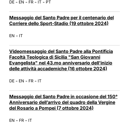
-
-
-
-
DE
EN
FR
IT
PT
Messaggio del Santo Padre per il centenario del
Corriere dello Sport-Stadio (19 ottobre 2024)
-
EN
IT
Videomessaggio del Santo Padre alla Pontificia
Facoltà Teologica di Sicilia "San Giovanni
Evangelista" nel 43.mo anniversario dell'inizio
delle attività accademiche (16 ottobre 2024)
-
-
-
DE
EN
FR
IT
Messaggio del Santo Padre in occasione del 150°
Anniversario dell’arrivo del quadro della Vergine
del Rosario a Pompei (7 ottobre 2024)
-
-
EN
FR
IT