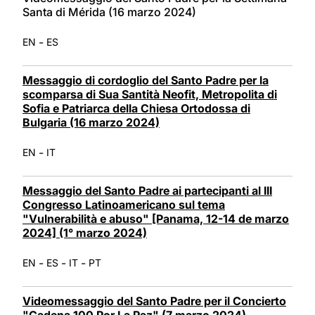
Santa di Mérida (16 marzo 2024)
-
EN
ES
Messaggio di cordoglio del Santo Padre per la
scomparsa di Sua Santità Neofit, Metropolita di
Sofia e Patriarca della Chiesa Ortodossa di
Bulgaria (16 marzo 2024)
-
EN
IT
Messaggio del Santo Padre ai partecipanti al III
Congresso Latinoamericano sul tema
"Vulnerabilità e abuso" [Panama, 12-14 de marzo
2024] (1° marzo 2024)
-
-
-
EN
ES
IT
PT
Videomessaggio del Santo Padre per il Concierto
"Cadena 100 Por La Paz" (7 marzo 2024)