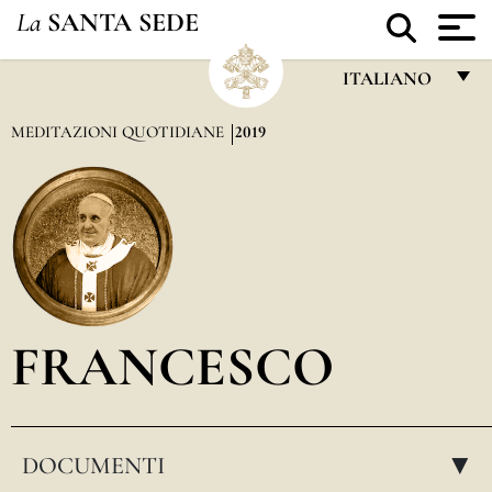
La
SANTA SEDE
ITALIANO
FRANÇAIS
MEDITAZIONI QUOTIDIANE
2019
ENGLISH
ITALIANO
PORTUGUÊS
ESPAÑOL
DEUTSCH
FRANCESCO
POLSKI
العربيّة
DOCUMENTI
中文
▸