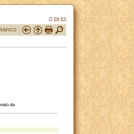
IT
EN
ES
RAFICO
eato da