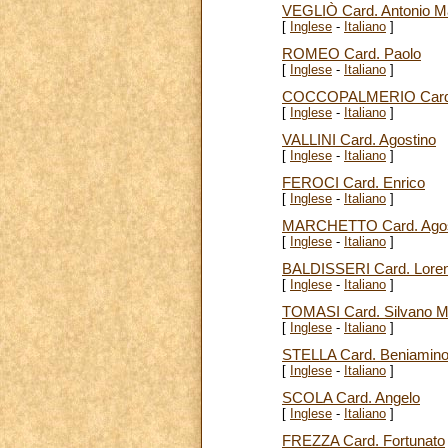
VEGLIÒ Card. Antonio M
[
Inglese
-
Italiano
]
ROMEO Card. Paolo
[
Inglese
-
Italiano
]
COCCOPALMERIO Card.
[
Inglese
-
Italiano
]
VALLINI Card. Agostino
[
Inglese
-
Italiano
]
FEROCI Card. Enrico
[
Inglese
-
Italiano
]
MARCHETTO Card. Agos
[
Inglese
-
Italiano
]
BALDISSERI Card. Lore
[
Inglese
-
Italiano
]
TOMASI Card. Silvano Ma
[
Inglese
-
Italiano
]
STELLA Card. Beniamin
[
Inglese
-
Italiano
]
SCOLA Card. Angelo
[
Inglese
-
Italiano
]
FREZZA Card. Fortunato