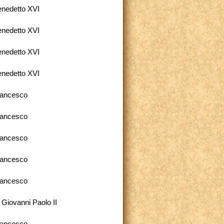
nedetto XVI
nedetto XVI
nedetto XVI
nedetto XVI
rancesco
rancesco
rancesco
rancesco
rancesco
 Giovanni Paolo II