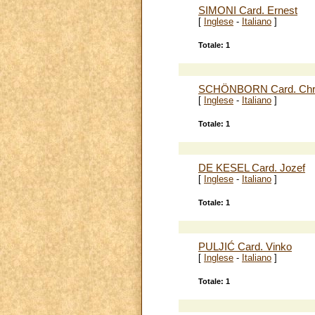
SIMONI Card. Ernest
[
Inglese
-
Italiano
]
Totale: 1
SCHÖNBORN Card. Chris
[
Inglese
-
Italiano
]
Totale: 1
DE KESEL Card. Jozef
[
Inglese
-
Italiano
]
Totale: 1
PULJIĆ Card. Vinko
[
Inglese
-
Italiano
]
Totale: 1