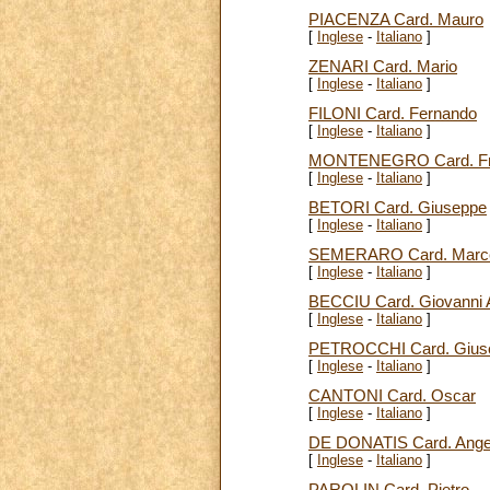
PIACENZA Card. Mauro
[
Inglese
-
Italiano
]
ZENARI Card. Mario
[
Inglese
-
Italiano
]
FILONI Card. Fernando
[
Inglese
-
Italiano
]
MONTENEGRO Card. Fr
[
Inglese
-
Italiano
]
BETORI Card. Giuseppe
[
Inglese
-
Italiano
]
SEMERARO Card. Marce
[
Inglese
-
Italiano
]
BECCIU Card. Giovanni 
[
Inglese
-
Italiano
]
PETROCCHI Card. Gius
[
Inglese
-
Italiano
]
CANTONI Card. Oscar
[
Inglese
-
Italiano
]
DE DONATIS Card. Ange
[
Inglese
-
Italiano
]