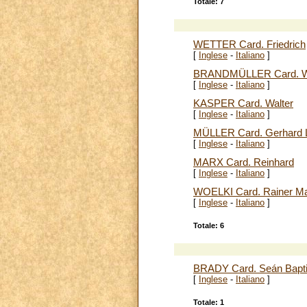
Totale: 7
WETTER Card. Friedrich
[
Inglese
-
Italiano
]
BRANDMÜLLER Card. Wa
[
Inglese
-
Italiano
]
KASPER Card. Walter
[
Inglese
-
Italiano
]
MÜLLER Card. Gerhard 
[
Inglese
-
Italiano
]
MARX Card. Reinhard
[
Inglese
-
Italiano
]
WOELKI Card. Rainer Ma
[
Inglese
-
Italiano
]
Totale: 6
BRADY Card. Seán Bapti
[
Inglese
-
Italiano
]
Totale: 1