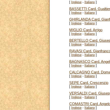
[
Inglese
-
Italiano
]
BASSETTI Card. Gualtie
[
Inglese
-
Italiano
]
GHIRLANDA Card. Gianfr
[
Inglese
-
Italiano
]
MIGLIO Card. Arrigo
[
Inglese
-
Italiano
]
BERTELLO Card. Giuse
[
Inglese
-
Italiano
]
RAVASI Card. Gianfranc
[
Inglese
-
Italiano
]
BAGNASCO Card. Angel
[
Inglese
-
Italiano
]
CALCAGNO Card. Dome
[
Inglese
-
Italiano
]
SEPE Card. Crescenzio
[
Inglese
-
Italiano
]
VERSALDI Card. Giusep
[
Inglese
-
Italiano
]
COMASTRI Card. Angel
[
Inglese
-
Italiano
]