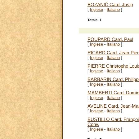
BOZANIĆ Card. Josip
[
Inglese
-
Italiano
]
Totale: 1
POUPARD Card. Paul
[
Inglese
-
Italiano
]
RICARD Card. Jean-Pier
[
Inglese
-
Italiano
]
PIERRE Christophe Loui
[
Inglese
-
Italiano
]
BARBARIN Card. Philipp
[
Inglese
-
Italiano
]
MAMBERTI Card. Domin
[
Inglese
-
Italiano
]
AVELINE Card. Jean-Ma
[
Inglese
-
Italiano
]
BUSTILLO Card. François
Conv.
[
Inglese
-
Italiano
]