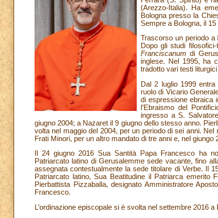
(Arezzo-Italia). Ha em
Bologna presso la Chies
Sempre a Bologna, il 15 
Trascorso un periodo a 
Dopo gli studi filosofic
Franciscanum
di Gerusa
inglese. Nel 1995, ha 
tradotto vari testi liturgi
Dal 2 luglio 1999 entra
ruolo di Vicario General
di espressione ebraica 
l’Ebraismo del Pontific
ingresso a S. Salvatore
giugno 2004; a Nazaret il 9 giugno dello stesso anno. Pier
volta nel maggio del 2004, per un periodo di sei anni. Nel
Frati Minori, per un altro mandato di tre anni e, nel giungo
Il 24 giugno 2016 Sua Santità Papa Francesco ha nomi
Patriarcato latino di Gerusalemme sede vacante, fino alla
assegnata contestualmente
la sede titolare di Verbe. Il 
Patriarcato latino, Sua Beatitudine il Patriarca emerito
Pierbattista Pizzaballa, designato Amministratore Apos
Francesco.
L’ordinazione episcopale si è svolta nel settembre 2016 a B