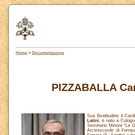
Home
>
Documentazione
PIZZABALLA Card.
Sua Beatitudine il Card
Latini
, è nato a Cologn
Seminario Minore “Le Gr
Arcivescovile di Ferrar
Ferrara (S. Spirito) e 