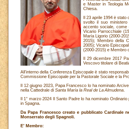
e Master in Teologia Mo
Chiesa.
Il 23 aprile 1994 è stato
svolto il suo ministero
accento sociale, come q
Vicario Parrocchiale (1
María Ligorio (2000-201
2015); Membro della C
2005); Vicario Episcopal
(2000-2015) e Membro d
Il 29 dicembre 2017 Pa
Vescovo titolare di Beati
All'interno della Conferenza Episcopale è stato responsab
Commissione Episcopale per la Pastorale Sociale e la 
Il 12 giugno 2023, Papa Francesco lo ha nominato Arcives
nella Cattedrale di
Santa María la Real de La Almudena
.
Il 1° marzo 2024 Il Santo Padre lo ha nominato Ordinario pe
in Spagna.
Da Papa Francesco creato e pubblicato Cardinale ne
Monserrato degli Spagnoli.
E' Membro: