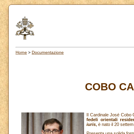
Home
>
Documentazione
COBO CA
Il Cardinale José Cobo
fedeli orientali resi
iuris
,
è nato il 20 sette
Presenta una solida form