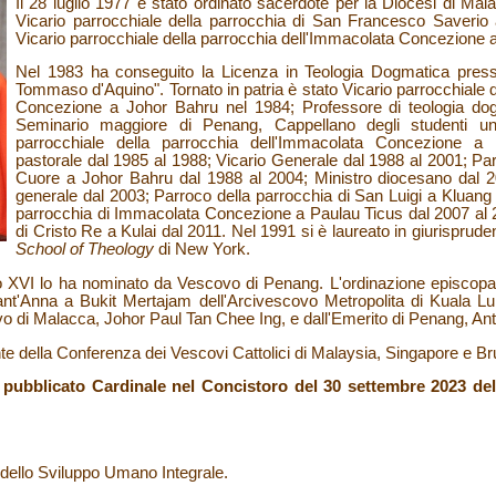
Il 28 luglio 1977 è stato ordinato sacerdote per la Diocesi di Ma
Vicario parrocchiale della parrocchia di San Francesco Saveri
Vicario parrocchiale della parrocchia dell'Immacolata Concezione 
Nel 1983 ha conseguito la Licenza in Teologia Dogmatica presso
Tommaso d'Aquino". Tornato in patria è stato Vicario parrocchiale 
Concezione a Johor Bahru nel 1984; Professore di teologia dogma
Seminario maggiore di Penang, Cappellano degli studenti uni
parrocchiale della parrocchia dell'Immacolata Concezione a
pastorale dal 1985 al 1988; Vicario Generale dal 1988 al 2001; Pa
Cuore a Johor Bahru dal 1988 al 2004; Ministro diocesano dal 2
generale dal 2003; Parroco della parrocchia di San Luigi a Kluang
parrocchia di Immacolata Concezione a Paulau Ticus dal 2007 al 
di Cristo Re a Kulai dal 2011. Nel 1991 si è laureato in giurisprud
School of Theology
di New York.
o XVI lo ha nominato da Vescovo di Penang. L'ordinazione episcopale
Sant'Anna a Bukit Mertajam dell'Arcivescovo Metropolita di Kuala 
o di Malacca, Johor Paul Tan Chee Ing, e dall'Emerito di Penang, A
e della Conferenza dei Vescovi Cattolici di Malaysia, Singapore e Br
pubblicato Cardinale nel Concistoro del 30 settembre 2023 del
o dello Sviluppo Umano Integrale.