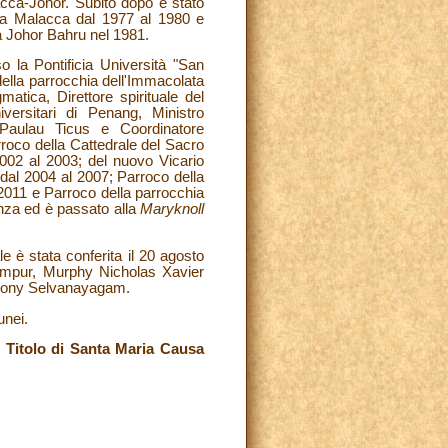
lacca-Johor. Subito dopo è stato
o a Malacca dal 1977 al 1980 e
a Johor Bahru nel 1981.
 la Pontificia Università "San
della parrocchia dell'Immacolata
tica, Direttore spirituale del
versitari di Penang, Ministro
 Paulau Ticus e Coordinatore
rroco della Cattedrale del Sacro
002 al 2003; del nuovo Vicario
 dal 2004 al 2007; Parroco della
2011 e Parroco della parrocchia
enza ed è passato alla
Maryknoll
 è stata conferita il 20 agosto
Lumpur, Murphy Nicholas Xavier
ntony Selvanayagam.
unei.
 Titolo di Santa Maria Causa