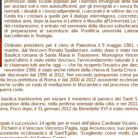
promosse: dalle scuole popolari per i bambini emarginati delle bar
per anziani soli e non autosufficienti, per gli immigrati e i senza fi
nomadi, i disabili e i tossicodipendenti, i carcerati e le vittime dei c
l’unità tra i cristiani a quelle per il dialogo interreligioso, concreti
ventidue anni, dopo la laurea in Lettere e filosofia all’Università La
del cristianesimo, è entrato nel seminario della diocesi suburbicari
di preparazione al sacerdozio alla Pontificia università Late
baccellierato in Teologia.
Ordinato presbitero per il clero di Palestrina il 9 maggio 1981, 
martire, dal Vescovo Renato Spallanzani, subito dopo è stato nom
Basilica romana di Santa Maria in Trastevere, Monsignor Vince
quest’ultimo è stato eletto Vescovo, l’avvicendamento naturale 
lo chiamano tutti anche oggi — che ha ricoperto l’incarico per diec
novembre 1988, è stato anche rettore della chiesa di Santa Croce 
rale diocesano dal 1995 al 2012. Nel secondo quinquennio come par
della terza prefettura di Roma e dal 2000 al 2012 assistente ecclesias
nche svolto un ruolo di mediazione in Mozambico nel processo che h
uerra civile.
a basilica trasteverina per iniziare il ministero di parroco dei Sant
opolose della diocesi, nella periferia orientale della città; e nel 201
Roma. Poco dopo, il 31 gennaio 2012 da Benedetto XVI è stato nominat
pale il successivo 14 aprile per le mani dell’allora Cardinale Vicario
a Pichierri e il Vescovo Vincenzo Paglia, oggi Arcivescovo, suo pre
ssistente ecclesiastico di Sant’Egidio. Scegliendo come motto
Ga