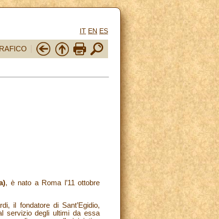
IT
EN
ES
RAFICO
a)
, è nato a Roma l’11 ottobre
i, il fondatore di Sant’Egidio,
al servizio degli ultimi da essa