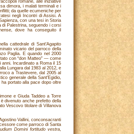
accopoli romane, alle iniziative
ssa dimora, i malati terminali e i
onflitti; da quelle ecumeniche per
zzatesi negli Incontri di Assisi. A
 Sapienza, con una tesi in Storia
a di Palestrina, seguendo i corsi
ranense, dove ha conseguito il
nella cattedrale di Sant’Agapito
inato vicario del parroco della
nzo Paglia. E quando nel 2000
è stato con “don Matteo” — come
i anni. Incardinato a Roma il 15
alla Lungara dal 1983 al 2012, e
roco a Trastevere, dal 2005 al
tico generale della Sant’Egidio,
a portato alla pace dopo oltre
i Simone e Giuda Taddeo a Torre
1 è divenuto anche prefetto della
o Vescovo titolare di Villanova
 Agostino Vallini, conconsacranti
decessore come parroco di Santa
udium Domini fortitudo vestra
,