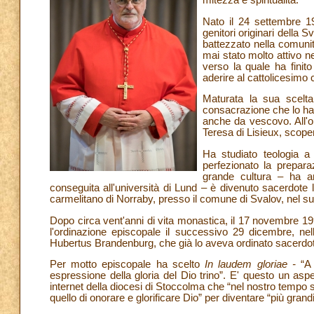
mitezza e spiritualità.
Nato il 24 settembre 1
genitori originari della
battezzato nella comuni
mai stato molto attivo ne
verso la quale ha finito
aderire al cattolicesimo 
Maturata la sua scelta 
consacrazione che lo ha 
anche da vescovo. All'or
Teresa di Lisieux, scoper
Ha studiato teologia a
perfezionato la prepara
grande cultura – ha a
conseguita all'università di Lund – è divenuto sacerdot
carmelitano di Norraby, presso il comune di Svalov, nel su
Dopo circa vent'anni di vita monastica, il 17 novembre 19
l'ordinazione episcopale il successivo 29 dicembre, nel
Hubertus Brandenburg, che già lo aveva ordinato sacerdo
Per motto episcopale ha scelto
In laudem gloriae -
“A 
espressione della gloria del Dio trino”. E' questo un aspe
internet della diocesi di Stoccolma che “nel nostro tempo sp
quello di onorare e glorificare Dio” per diventare “più grandi, p