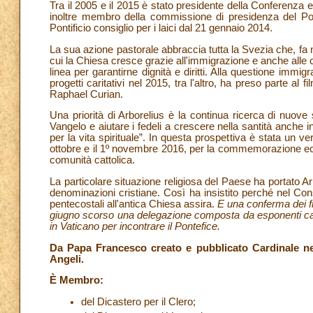
Tra il 2005 e il 2015 è stato presidente della Conferenza 
inoltre membro della commissione di presidenza del Ponti
Pontificio consiglio per i laici dal 21 gennaio 2014.
La sua azione pastorale abbraccia tutta la Svezia che, fa 
cui la Chiesa cresce grazie all'immigrazione e anche alle 
linea per garantirne dignità e diritti. Alla questione immig
progetti caritativi nel 2015, tra l'altro, ha preso parte al
Raphael Curian.
Una priorità di Arborelius è la continua ricerca di nuove
Vangelo e aiutare i fedeli a crescere nella santità anche 
per la vita spirituale”. In questa prospettiva è stata un v
ottobre e il 1º novembre 2016, per la commemorazione ecum
comunità cattolica.
La particolare situazione religiosa del Paese ha portato A
denominazioni cristiane. Così ha insistito perché nel Con
pentecostali all'antica Chiesa assira.
E una conferma dei fr
giugno scorso una delegazione composta da esponenti cattol
in Vaticano per incontrare il Pontefice.
Da Papa Francesco creato e pubblicato Cardinale nel
Angeli.
È Membro:
del Dicastero per il Clero;