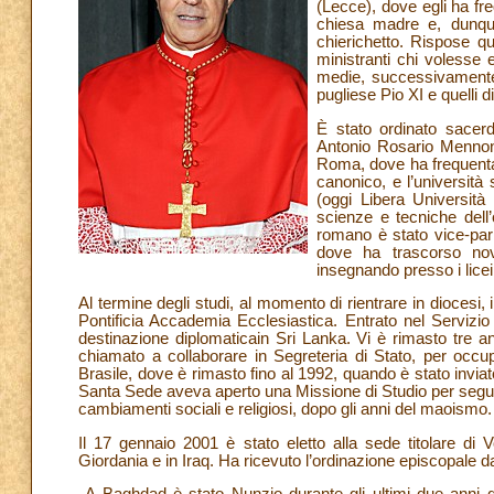
(Lecce), dove egli ha fre
chiesa madre e, dunque
chierichetto. Rispose qu
ministranti chi volesse 
medie, successivamente h
pugliese Pio XI e quelli 
È stato ordinato sacerd
Antonio Rosario Mennonn
Roma, dove ha frequentat
canonico, e l’università
(oggi Libera Università 
scienze e tecniche dell’
romano è stato vice-parr
dove ha trascorso nove
insegnando presso i licei
Al termine degli studi, al momento di rientrare in diocesi, 
Pontificia Accademia Ecclesiastica. Entrato nel Servizio
destinazione diplomaticain Sri Lanka. Vi è rimasto tre an
chiamato a collaborare in Segreteria di Stato, per occupa
Brasile, dove è rimasto fino al 1992, quando è stato invi
Santa Sede aveva aperto una Missione di Studio per seguir
cambiamenti sociali e religiosi, dopo gli anni del maoismo.
Il 17 gennaio 2001 è stato eletto alla sede titolare di
Giordania e in Iraq. Ha ricevuto l’ordinazione episcopale d