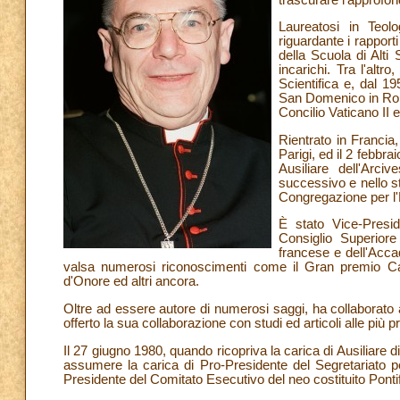
Laureatosi in Teolo
riguardante i rapporti
della Scuola di Alti
incarichi. Tra l'alt
Scientifica e, dal 19
San Domenico in Roma
Concilio Vaticano II e
Rientrato in Francia, 
Parigi, ed il 2 febbr
Ausiliare dell'Arci
successivo e nello s
Congregazione per l'E
È stato Vice-Presi
Consiglio Superiore 
francese e dell'Accad
valsa numerosi riconoscimenti come il Gran premio Car
d'Onore ed altri ancora.
Oltre ad essere autore di numerosi saggi, ha collaborato a
offerto la sua collaborazione con studi ed articoli alle più p
Il 27 giugno 1980, quando ricopriva la carica di Ausiliare
assumere la carica di Pro-Presidente del Segretariato 
Presidente del Comitato Esecutivo del neo costituito Pontif