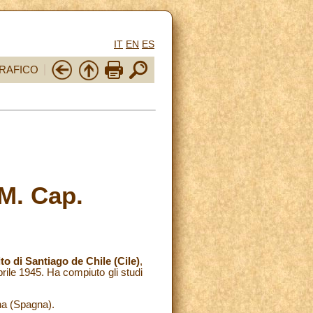
IT
EN
ES
RAFICO
M. Cap.
o di Santiago de Chile (Cile)
,
rile 1945. Ha compiuto gli studi
ona (Spagna).