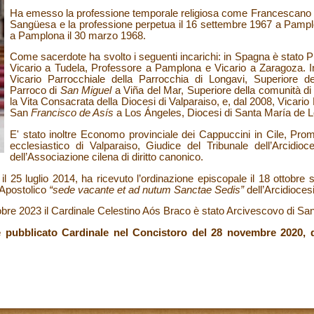
Ha emesso la professione temporale religiosa come Francescano 
Sangüesa e la professione perpetua il 16 settembre 1967 a Pampl
a Pamplona il 30 marzo 1968.
Come sacerdote ha svolto i seguenti incarichi: in Spagna è stato 
Vicario a Tudela, Professore a Pamplona e Vicario a Zaragoza. In
Vicario Parrocchiale della Parrocchia di Longavi, Superiore 
Parroco di
San Miguel
a Viña del Mar, Superiore della comunità di
la Vita Consacrata della Diocesi di Valparaiso, e, dal 2008, Vicario
San
Francisco de Asís
a Los Ángeles, Diocesi di Santa María de 
E' stato inoltre Economo provinciale dei Cappuccini in Cile, Prom
ecclesiastico di Valparaiso, Giudice del Tribunale dell’Arcidio
dell’Associazione cilena di diritto canonico.
 25 luglio 2014, ha ricevuto l’ordinazione episcopale il 18 ottobre
 Apostolico
“sede vacante et ad nutum Sanctae Sedis”
dell’Arcidioces
bre 2023 il Cardinale Celestino Aós Braco è stato Arcivescovo di San
pubblicato Cardinale nel Concistoro del 28 novembre 2020, d