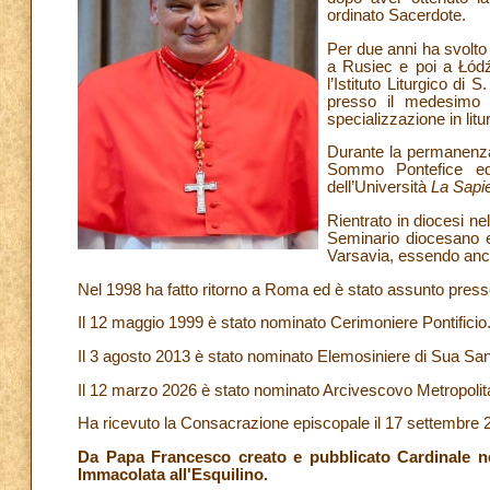
ordinato Sacerdote.
Per due anni ha svolto
a Rusiec e poi a Łódź
l’Istituto Liturgico d
presso il medesimo I
specializzazione in lit
Durante la permanenza 
Sommo Pontefice ed 
dell’Università
La Sapi
Rientrato in diocesi ne
Seminario diocesano e
Varsavia, essendo anc
Nel 1998 ha fatto ritorno a Roma ed è stato assunto presso
Il 12 maggio 1999 è stato nominato Cerimoniere Pontificio
Il 3 agosto 2013 è stato nominato Elemosiniere di Sua Sant
Il 12 marzo 2026 è stato nominato Arcivescovo Metropolita
Ha ricevuto la Consacrazione episcopale il 17 settembre 
Da Papa Francesco creato e pubblicato Cardinale ne
Immacolata all'Esquilino.