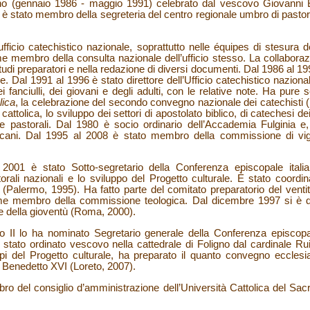
no (gennaio 1986 - maggio 1991) celebrato dal vescovo Giovanni Ben
 è stato membro della segreteria del centro regionale umbro di pastor
ufficio catechistico nazionale, soprattutto nelle équipes di stesura 
me membro della consulta nazionale dell’ufficio stesso. La collaboraz
 studi preparatori e nella redazione di diversi documenti. Dal 1986 al 
iose. Dal 1991 al 1996 è stato direttore dell’Ufficio catechistico nazio
ei fanciulli, dei giovani e degli adulti, con le relative note. Ha pure 
lica
, la celebrazione del secondo convegno nazionale dei catechisti (
cattolica, lo sviluppo dei settori di apostolato biblico, di catechesi d
e pastorali. Dal 1980 è socio ordinario dell’Accademia Fulginia e
escani. Dal 1995 al 2008 è stato membro della commissione di vigi
 2001 è stato Sotto-segretario della Conferenza episcopale italia
orali nazionali e lo sviluppo del Progetto culturale. È stato coordin
(Palermo, 1995). Ha fatto parte del comitato preparatorio del vent
e membro della commissione teologica. Dal dicembre 1997 si è de
 della gioventù (Roma, 2000).
o II lo ha nominato Segretario generale della Conferenza episcopal
È stato ordinato vescovo nella cattedrale di Foligno dal cardinale Ru
ppi del Progetto culturale, ha preparato il quanto convegno eccles
on Benedetto XVI (Loreto, 2007).
o del consiglio d’amministrazione dell’Università Cattolica del S