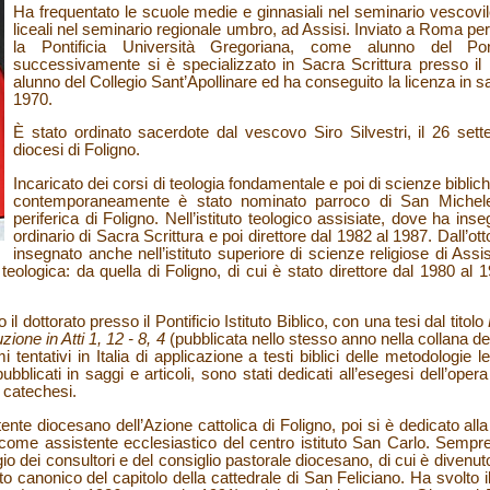
Ha frequentato le scuole medie e ginnasiali nel seminario vescovile 
liceali nel seminario regionale umbro, ad Assisi. Inviato a Roma pe
la Pontificia Università Gregoriana, come alunno del Pon
successivamente si è specializzato in Sacra Scrittura presso il Po
alunno del Collegio Sant’Apollinare ed ha conseguito la licenza in s
1970.
È stato ordinato sacerdote dal vescovo Siro Silvestri, il 26 set
diocesi di Foligno.
Incaricato dei corsi di teologia fondamentale e poi di scienze bibliche 
contemporaneamente è stato nominato parroco di San Michele
periferica di Foligno. Nell’istituto teologico assisiate, dove ha in
ordinario di Sacra Scrittura e poi direttore dal 1982 al 1987. Dall’
insegnato anche nell’istituto superiore di scienze religiose di Assi
eologica: da quella di Foligno, di cui è stato direttore dal 1980 al 19
 dottorato presso il Pontificio Istituto Biblico, con una tesi dal titolo
zione in Atti 1, 12 - 8, 4
(pubblicata nello stesso anno nella collana del
 tentativi in Italia di applicazione a testi biblici delle metodologie leg
ubblicati in saggi e articoli, sono stati dedicati all’esegesi dell’ope
e catechesi.
nte diocesano dell’Azione cattolica di Foligno, poi si è dedicato alla 
come assistente ecclesiastico del centro istituto San Carlo. Semp
egio dei consultori e del consiglio pastorale diocesano, di cui è divenu
o canonico del capitolo della cattedrale di San Feliciano. Ha svolto i