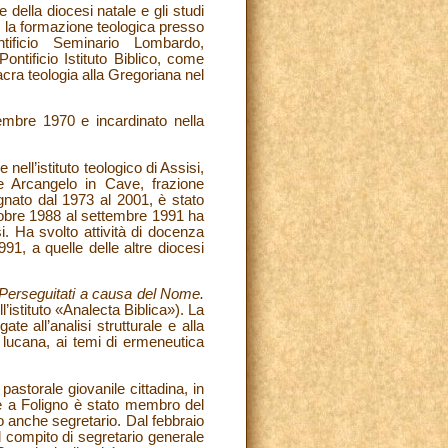
della diocesi natale e gli studi
r la formazione teologica presso
tificio Seminario Lombardo,
ntificio Istituto Biblico, come
acra teologia alla Gregoriana nel
tembre 1970 e incardinato nella
nell’istituto teologico di Assisi,
 Arcangelo in Cave, frazione
segnato dal 1973 al 2001, è stato
ottobre 1988 al settembre 1991 ha
si. Ha svolto attività di docenza
91, a quelle delle altre diocesi
Perseguitati a causa del Nome.
l’istituto «Analecta Biblica»). La
ate all’analisi strutturale e alla
ra lucana, ai temi di ermeneutica
pastorale giovanile cittadina, in
re a Foligno è stato membro del
to anche segretario. Dal febbraio
l compito di segretario generale