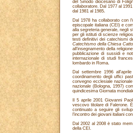
del Sinodo diocesano di Folig
collaboratore. Dal 1977 al 1991
dal 1981 al 1985.
Dal 1978 ha collaborato con l’
episcopale italiana (CEI) e co
alla segreteria generale, negli
per gli istituti di scienze relig
testi definitivi dei catechismi d
Catechismo della Chiesa Catto
all’insegnamento della religione 
pubblicazione di sussidi e not
internazionale di studi franc
lombardo in Roma.
Dal settembre 1996 all'aprile
coordinamento degli uffici past
convegno ecclesiale nazionale 
nazionale (Bologna, 1997) com
quindicesima Giornata mondiale
Il 5 aprile 2001 Giovanni Paol
vescovo titolare di Falerone. 
continuato a seguire gli svilu
l’incontro dei giovani italiani c
Dal 2002 al 2008 è stato membr
della CEI.