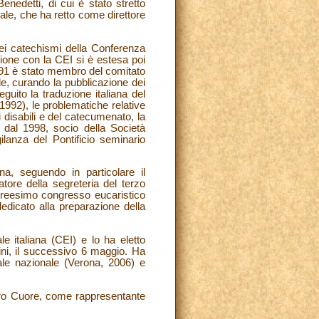
edetti, di cui è stato stretto
ale, che ha retto come direttore
dei catechismi della Conferenza
ione con la CEI si è estesa poi
1991 è stato membro del comitato
nale, curando la pubblicazione dei
seguito la traduzione italiana del
1992), le problematiche relative
ei disabili e del catecumenato, la
, dal 1998, socio della Società
lanza del Pontificio seminario
na, seguendo in particolare il
atore della segreteria del terzo
itreesimo congresso eucaristico
dicato alla preparazione della
e italiana (CEI) e lo ha eletto
ini, il successivo 6 maggio. Ha
iale nazionale (Verona, 2006) e
acro Cuore, come rappresentante