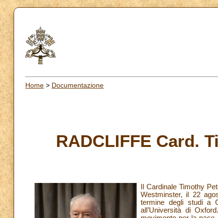
Home
>
Documentazione
RADCLIFFE Card. Ti
Il Cardinale Timothy Pe
Westminster, il 22 ago
termine degli studi a 
all’Università di Oxfo
movimento per la pace, h