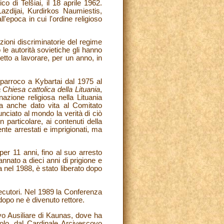
 di Telšiai, il 18 aprile 1962.
Lazdijai, Kurdirkos Naumiestis,
'epoca in cui l'ordine religioso
rizioni discriminatorie del regime
le autorità sovietiche gli hanno
etto a lavorare, per un anno, in
 parroco a Kybartai dal 1975 al
 Chiesa cattolica della Lituania
,
nazione religiosa nella Lituania
 ha anche dato vita al Comitato
unciato al mondo la verità di ciò
 particolare, ai contenuti della
nte arrestati e imprigionati, ma
per 11 anni, fino al suo arresto
nato a dieci anni di prigione e
a nel 1988, è stato liberato dopo
secutori. Nel 1989 la Conferenza
dopo ne è divenuto rettore.
vo Ausiliare di Kaunas, dove ha
aolo, dal Cardinale Arcivescovo