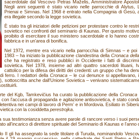
sacerdotale dal Vescovo Petras Maželis, Amministratore Apostolico
Negli anni seguenti è stato vicario nelle parrocchie di Alytus, 
Prienai e Simnas. Nel 1968 è entrato nella Compagnia di Gesù, all
era illegale secondo la legge sovietica.
È stato tra gli iniziatori delle petizioni per protestare contro le rest
sovietico nei confronti del seminario di Kaunas. Per questo motivo 
proibito di esercitare il suo ministero sacerdotale e lo hanno costr
fabbrica e in un'area di bonifica.
Nel 1972, mentre era vicario nella parrocchia di Simnas – e poi
1983 – ha iniziato la pubblicazione clandestina della
Cronaca della
che ha registrato e reso pubblici in Occidente i fatti di discrimi
sovietica. Nel 1978, insieme ad altri quattro sacerdoti lituani,
cattolico per la difesa dei diritti dei credenti: un gruppo che ha den
i ferro. I redattori della
Cronaca
– le cui denunce si appellavano, in
), sottoscritta anche dall’Unione Sovietica – venivano sistematicame
tituirli.
parte del Kgb, Tamkevičius ha curato la pubblicazione della
Cronaca
con l'accusa di propaganda e agitazione antisovietica, è stato condan
detentiva nei campi di lavoro di Perm' e in Mordovia. Esiliato in Siberi
sovietica con la cosiddetta
perestrojka
.
o la sua testimonianza senza avere parole di rancore verso i suoi per
o all'incarico di direttore spirituale del Seminario di Kaunas e l'anno 
 II gli ha assegnato la sede titolare di Turuda, nominandolo Vesco
ale il 19 maggio successivo, nella cattedrale dei Santi Pietro e P