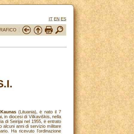
IT
EN
ES
RAFICO
.I.
 Kaunas
(Lituania),
è nato il 7
 in diocesi di Vilkaviškis, nella
 di Seirijai nel 1955, è entrato
 alcuni anni di servizio militare
ario. Ha ricevuto l'ordinazione