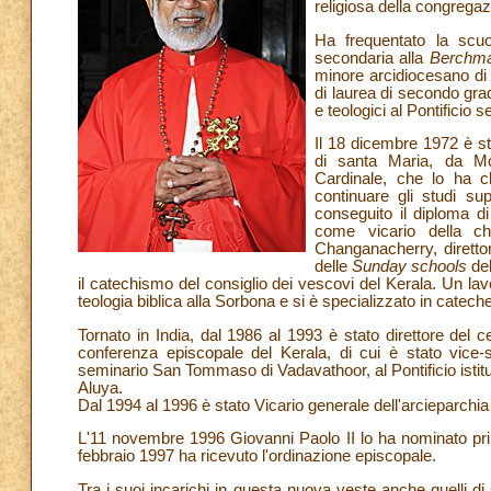
religiosa della congrega
Ha frequentato la scu
secondaria alla
Berchma
minore arcidiocesano di
di laurea di secondo gr
e teologici al Pontificio
Il 18 dicembre 1972 è st
di santa Maria, da Mo
Cardinale, che lo ha c
continuare gli studi sup
conseguito il diploma di
come vicario della c
Changanacherry, direttor
delle
Sunday schools
del
il catechismo del consiglio dei vescovi del Kerala. Un lav
teologia biblica alla Sorbona e si è specializzato in cateches
Tornato in India, dal 1986 al 1993 è stato direttore del c
conferenza episcopale del Kerala, di cui è stato vice-
seminario San Tommaso di Vadavathoor, al Pontificio istituto or
Aluya.
Dal 1994 al 1996 è stato Vicario generale dell'arcieparchi
L'11 novembre 1996 Giovanni Paolo II lo ha nominato pri
febbraio 1997 ha ricevuto l'ordinazione episcopale.
Tra i suoi incarichi in questa nuova veste anche quelli di