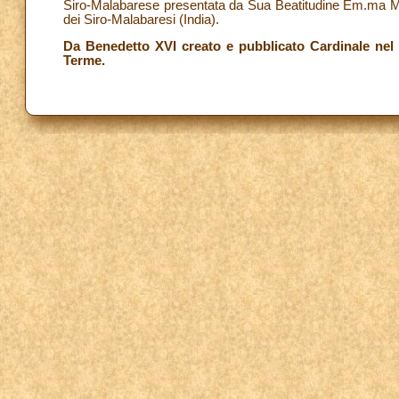
Siro-Malabarese presentata da Sua Beatitudine Em.ma 
dei Siro-Malabaresi (India).
Da Benedetto XVI creato e pubblicato Cardinale nel 
Terme.