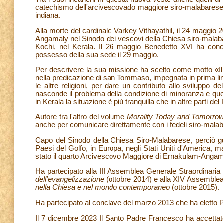
catechismo dell'arcivescovado maggiore siro-malabarese e
indiana.
Alla morte del cardinale Varkey Vithayathil, il 24 maggi
Angamaly nel Sinodo dei vescovi della Chiesa siro-malaba
Kochi, nel Kerala. Il 26 maggio Benedetto XVI ha con
possesso della sua sede il 29 maggio.
Per descrivere la sua missione ha scelto come motto «Il s
nella predicazione di san Tommaso, impegnata in prima l
le altre religioni, per dare un contributo allo sviluppo d
nasconde il problema della condizione di minoranza e quel
in Kerala la situazione è più tranquilla che in altre parti d
Autore tra l'altro del volume
Morality Today and Tomorro
anche per comunicare direttamente con i fedeli siro-malab
Capo del Sinodo della Chiesa Siro-Malabarese, perciò guida
Paesi del Golfo, in Europa, negli Stati Uniti d'America, m
stato il quarto Arcivescovo Maggiore di Ernakulam-Angama
Ha partecipato alla III Assemblea Generale Straordinaria
dell’evangelizzazione
(ottobre 2014) e alla XIV Assemble
nella Chiesa e nel mondo contemporaneo
(ottobre 2015).
Ha partecipato al conclave del marzo 2013 che ha eletto
Il 7 dicembre 2023 Il Santo Padre Francesco ha accettato