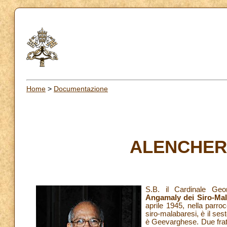
Home
>
Documentazione
ALENCHERR
S.B. il Cardinale Ge
Angamaly dei Siro-Mala
aprile 1945, nella parroc
siro-malabaresi, è il ses
è Geevarghese. Due frat