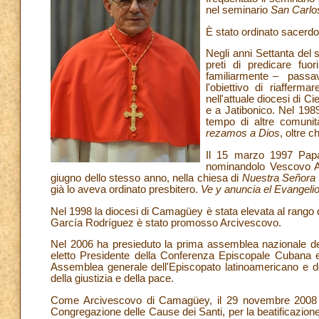
nel seminario
San Carlo
È stato ordinato sacerdo
Negli anni Settanta del 
preti di predicare fu
familiarmente – passava
l'obiettivo di riafferm
nell'attuale diocesi di 
e a Jatibonico. Nel 1989
tempo di altre comunit
rezamos a Dios
, oltre c
Il 15 marzo 1997 Papa 
nominandolo Vescovo Au
giugno dello stesso anno, nella chiesa di
Nuestra Señora 
già lo aveva ordinato presbitero.
Ve y anuncia el Evangeli
Nel 1998 la diocesi di Camagüey è stata elevata al rango 
García Rodríguez è stato promosso Arcivescovo.
Nel 2006 ha presieduto la prima assemblea nazionale dell
eletto Presidente della Conferenza Episcopale Cubana e,
Assemblea generale dell'Episcopato latinoamericano e de
della giustizia e della pace.
Come Arcivescovo di Camagüey, il 29 novembre 2008 ha 
Congregazione delle Cause dei Santi, per la beatificazione 