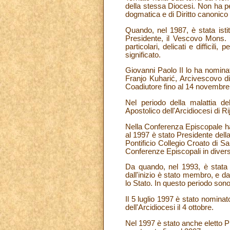
della stessa Diocesi. Non ha pe
dogmatica e di Diritto canonico p
Quando, nel 1987, è stata isti
Presidente, il Vescovo Mons. S
particolari, delicati e diffici
significato.
Giovanni Paolo II lo ha nomina
Franjo Kuharić, Arcivescovo di
Coadiutore fino al 14 novembre
Nel periodo della malattia d
Apostolico dell'Arcidiocesi di 
Nella Conferenza Episcopale ha
al 1997 è stato Presidente del
Pontificio Collegio Croato di 
Conferenze Episcopali in divers
Da quando, nel 1993, è stata
dall'inizio è stato membro, e 
lo Stato. In questo periodo sono
Il 5 luglio 1997 è stato nomin
dell'Arcidiocesi il 4 ottobre.
Nel 1997 è stato anche eletto P