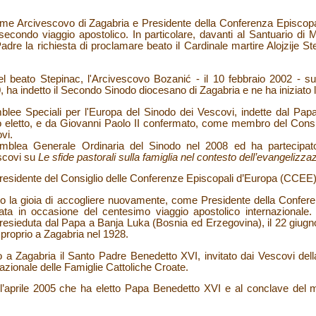
come Arcivescovo di Zagabria e Presidente della Conferenza Episcop
econdo viaggio apostolico. In particolare, davanti al Santuario di M
adre la richiesta di proclamare beato il Cardinale martire Alojzije S
 del beato Stepinac, l'Arcivescovo Bozanić - il 10 febbraio 2002 - s
 ha indetto il Secondo Sinodo diocesano di Zagabria e ne ha iniziato l
blee Speciali per l'Europa del Sinodo dei Vescovi, indette dal Pap
 eletto, e da Giovanni Paolo II confermato, come membro del Consig
vi.
mblea Generale Ordinaria del Sinodo nel 2008 ed ha partecipat
escovi su
Le sfide pastorali sulla famiglia nel contesto dell’evangelizz
Presidente del Consiglio delle Conferenze Episcopali d’Europa (CCEE)
o la gioia di accogliere nuovamente, come Presidente della Confer
oata in occasione del centesimo viaggio apostolico internazionale
resieduta dal Papa a Banja Luka (Bosnia ed Erzegovina), il 22 giugno 
proprio a Zagabria nel 1928.
o a Zagabria il Santo Padre Benedetto XVI, invitato dai Vescovi della
zionale delle Famiglie Cattoliche Croate.
ll’aprile 2005 che ha eletto Papa Benedetto XVI e al conclave del