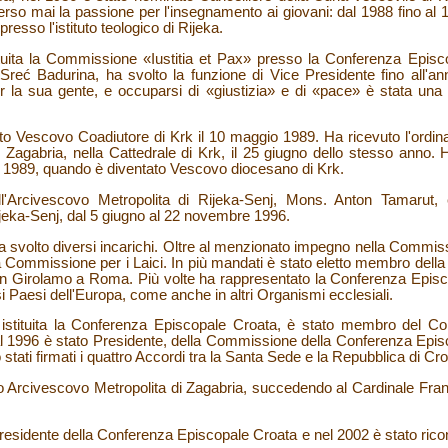
rso mai la passione per l'insegnamento ai giovani: dal 1988 fino al 
resso l'istituto teologico di Rijeka.
tuita la Commissione «Iustitia et Pax» presso la Conferenza Episc
reć Badurina, ha svolto la funzione di Vice Presidente fino all'a
li, per la sua gente, e occuparsi di «giustizia» e di «pace» è stata u
to Vescovo Coadiutore di Krk il 10 maggio 1989. Ha ricevuto l'ordin
 Zagabria, nella Cattedrale di Krk, il 25 giugno dello stesso anno. H
 1989, quando è diventato Vescovo diocesano di Krk.
ell'Arcivescovo Metropolita di Rijeka-Senj, Mons. Anton Tamarut,
Rijeka-Senj, dal 5 giugno al 22 novembre 1996.
 svolto diversi incarichi. Oltre al menzionato impegno nella Commissi
la Commissione per i Laici. In più mandati è stato eletto membro dell
San Girolamo a Roma. Più volte ha rappresentato la Conferenza Episcop
i Paesi dell'Europa, come anche in altri Organismi ecclesiali.
 istituita la Conferenza Episcopale Croata, è stato membro del C
dal 1996 è stato Presidente, della Commissione della Conferenza Episc
 stati firmati i quattro Accordi tra la Santa Sede e la Repubblica di Cro
ato Arcivescovo Metropolita di Zagabria, succedendo al Cardinale Fr
residente della Conferenza Episcopale Croata e nel 2002 è stato ricon