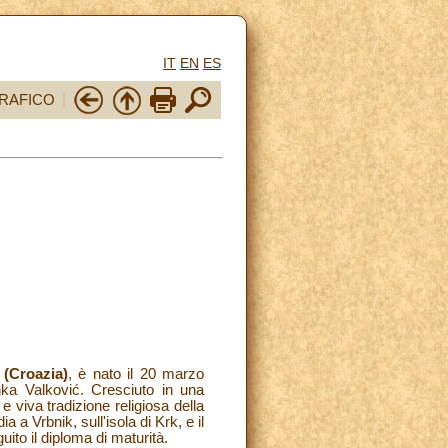
IT
EN
ES
RAFICO
 (Croazia)
, è nato il 20 marzo
a Valković. Cresciuto in una
e viva tradizione religiosa della
a Vrbnik, sull'isola di Krk, e il
ito il diploma di maturità.