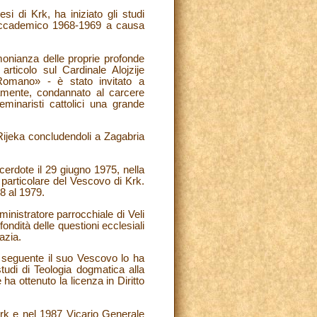
i di Krk, ha iniziato gli studi
no accademico 1968-1969 a causa
monianza delle proprie profonde
articolo sul Cardinale Alojzije
 Romano» - è stato invitato a
iamente, condannato al carcere
eminaristi cattolici una grande
a Rijeka concludendoli a Zagabria
erdote il 29 giugno 1975, nella
particolare del Vescovo di Krk.
8 al 1979.
ministratore parrocchiale di Veli
ondità delle questioni ecclesiali
azia.
o seguente il suo Vescovo lo ha
tudi di Teologia dogmatica alla
ha ottenuto la licenza in Diritto
Krk e nel 1987 Vicario Generale