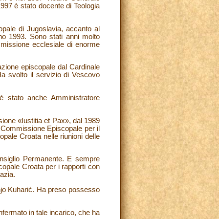
1997 è stato docente di Teologia
opale di Jugoslavia, accanto al
nno 1993. Sono stati anni molto
na missione ecclesiale di enorme
azione episcopale dal Cardinale
a svolto il servizio di Vescovo
 è stato anche Amministratore
one «Iustitia et Pax», dal 1989
a Commissione Episcopale per il
ale Croata nelle riunioni delle
onsiglio Permanente. E sempre
opale Croata per i rapporti con
azia.
anjo Kuharić. Ha preso possesso
fermato in tale incarico, che ha