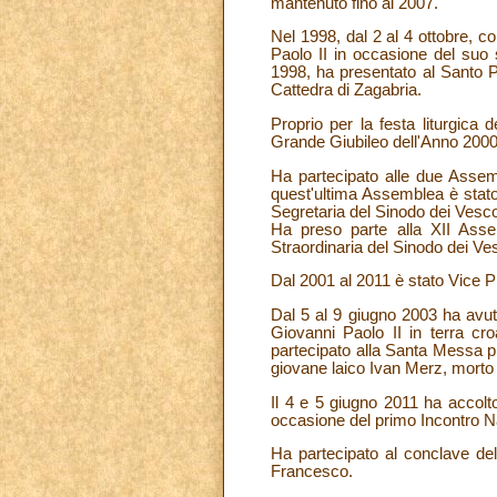
mantenuto fino al 2007.
Nel 1998, dal 2 al 4 ottobre, 
Paolo II in occasione del suo s
1998, ha presentato al Santo P
Cattedra di Zagabria.
Proprio per la festa liturgica
Grande Giubileo dell'Anno 2000,
Ha partecipato alle due Assem
quest'ultima Assemblea è stato
Segretaria del Sinodo dei Vesco
Ha preso parte alla XII Asse
Straordinaria del Sinodo dei V
Dal 2001 al 2011 è stato Vice 
Dal 5 al 9 giugno 2003 ha avut
Giovanni Paolo II in terra cr
partecipato alla Santa Messa p
giovane laico Ivan Merz, morto 
Il 4 e 5 giugno 2011 ha accolt
occasione del primo Incontro Na
Ha partecipato al conclave de
Francesco.