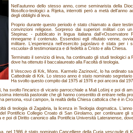
Nell'autunno dello stesso anno, come seminarista della Dioces
filosofico-teologici a Rijeka, interrotti però a metà dell'an
degli obblighi di leva.
Proprio durante questo periodo è stato chiamato a dare testi
convinzioni religiose. Sorpreso dai superiori militari con un 
Stepinac - pubblicato in lingua italiana dall'«Osservatore
rinnegarne il contenuto. Essendosi egli rifiutato venne, ovv
militare. L'esperienza nell'esercito jugoslavo è stata per i s
«scuola» di testimonianza e di fedeltà a Cristo e alla Chiesa.
Terminato il servizio di leva, ha continuato gli studi teologici 
dove ha ottenuto il baccalaureato alla Facoltà di teologia.
Il Vescovo di Krk, Mons. Karmelo Zazinović, lo ha ordinato sac
Cattedrale di Krk. Lo stesso anno è stato nominato segretario 
Ha svolto questo compito dal 1975 al 1976 e poi ancora dal 197
 ha svolto l'incarico di vicario parrocchiale a Mali Lošinj e poi di am
issima intensità pastorale che gli hanno consentito di entrare nella prof
ma persona, «sul campo», la realtà della Chiesa cattolica che è in Cro
oltà di teologia di Zagabria, la licenza in Teologia dogmatica. L'ann
el Pontificio Collegio Croato di San Girolamo, per continuare gli s
 e poi di Diritto canonico alla Pontificia Università Lateranense, dove 
a, nel 1986 è stato nominato Cancelliere della Curia vescovile di 