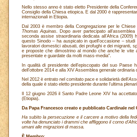
Nello stesso anno è stato eletto Presidente della Confere
Consiglio della Chiesa etiopica. E dal 2000 è rappresentan
internazionali in Etiopia.
Dal 2003 è membro della Congregazione per le Chiese orie
Thomas Aquinas
. Dopo aver partecipato all'assemblea g
seconda assise straordinaria dedicata all'Africa (2009) h
questo Sinodo – ha auspicato in quell'occasione – studi le
lavoratori domestici abusati, dei profughi e dei migranti, 
e proposte che dimostrino al mondo che anche le vite 
presentate e guardate da molti mass-media”.
In qualità di presidente dell'episcopato del suo Paese h
dell'ottobre 2014 e alla XIV Assemblea generale ordinaria de
Nel 2012 è entrato nel comitato pace e solidarietà dell’
Asso
della quale è stato eletto presidente durante l'ultima plenar
Il 12 giugno 2026 il Santo Padre Leone XIV ha accettato 
(Etiopia).
Da Papa Francesco creato e pubblicato Cardinale nel C
Ha subìto la persecuzione e il carcere a motivo della fe
volte ha denunciato i drammi che affliggono il corno d'Africa
umani alle migrazioni di massa.
È Membro
: