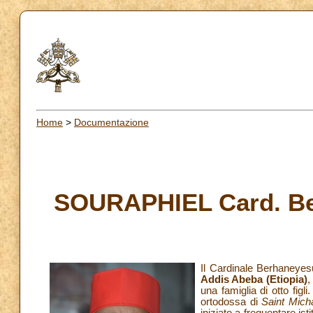
Home
>
Documentazione
SOURAPHIEL Card. Be
Il Cardinale Berhaneye
Addis Abeba (Etiopia)
,
una famiglia di otto fig
ortodossa di
Saint Mich
iniziato a frequentare isti