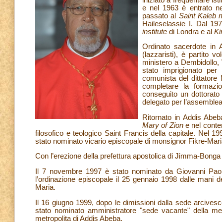
e nel 1963 è entrato ne
passato al
Saint Kaleb 
Haileselassie I. Dal 19
institute
di Londra e al
Ki
Ordinato sacerdote in 
(lazzaristi), è partito 
ministero a Dembidollo,
stato imprigionato per
comunista del dittatore
completare la formazi
conseguito un dottorato 
delegato per l’assemblea 
Ritornato in Addis Abeba
Mary of Zion
e nel contem
filosofico e teologico Saint Francis della capitale. Nel 
stato nominato vicario episcopale di monsignor Fikre-Ma
Con l’erezione della prefettura apostolica di Jimma-Bonga i
Il 7 novembre 1997 è stato nominato da Giovanni Paolo 
l’ordinazione episcopale il 25 gennaio 1998 dalle mani de
Maria.
Il 16 giugno 1999, dopo le dimissioni dalla sede arcives
stato nominato amministratore "sede vacante" della me
metropolita di Addis Abeba.