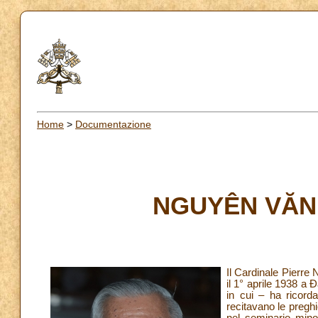
Home
>
Documentazione
NGUYÊN VĂN 
Il Cardinale Pierr
il 1° aprile 1938 a 
in cui – ha ricord
recitavano le preghi
nel seminario min