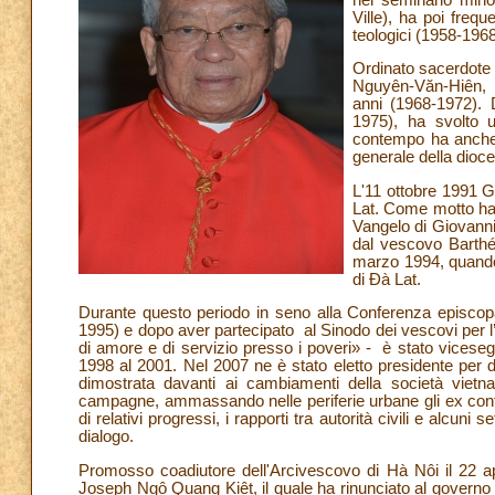
Ville), ha poi frequ
teologici (1958-1968
Ordinato sacerdote 
Nguyên-Văn-Hiên, 
anni (1968-1972). 
1975), ha svolto 
contempo ha anche r
generale della dioc
L'11 ottobre 1991 G
Lat. Come motto ha 
Vangelo di Giovanni
dal vescovo Barthé
marzo 1994, quando
di Đà Lat.
Durante questo periodo in seno alla Conferenza episcopa
1995) e dopo aver partecipato al Sinodo dei vescovi per l
di amore e di servizio presso i poveri» - è stato vicese
1998 al 2001. Nel 2007 ne è stato eletto presidente per du
dimostrata davanti ai cambiamenti della società viet
campagne, ammassando nelle periferie urbane gli ex contadi
di relativi progressi, i rapporti tra autorità civili e alcuni
dialogo.
Promosso coadiutore dell'Arcivescovo di Hà Nôi il 22 a
Joseph Ngô Quang Kiêt, il quale ha rinunciato al governo pa